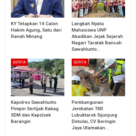
KY Tetapkan 14 Calon
Langkah Nyata
Hakim Agung, Satu dari
Mahasiswa UNP
Ranah Minang
Abadikan Jejak Sejarah
Nagari Taratak Bancah
Sawahlunto…
BERITA
BERITA
Kapolres Sawahlunto
Pembangunan
Pimpin Sertijab Kabag
Jembatan TKR
SDM dan Kapolsek
Lubuktarok Sijunjung
Barangin
Dimulai, CV Beringin
Jaya Utamakan…