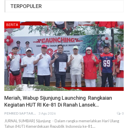
TERPOPULER
BERITA
Meriah, Wabup Sijunjung Launching Rangkaian
Kegiatan HUT RI Ke-81 Di Ranah Lansek…
PEMRED SAPTARIUS
3 Agu 2026
0
JURNAL SUMBAR| Sijunjung - Dalam rangka memeriahkan Hari Ulang
Tahun (HUT) Kemerdekaan Republik Indonesia ke-81…