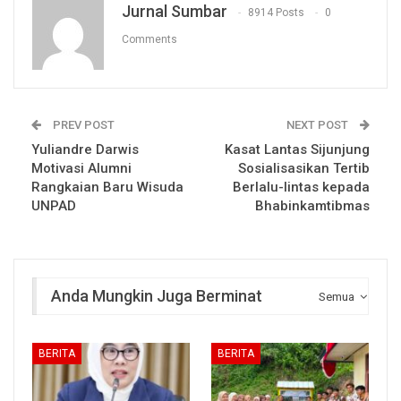
Jurnal Sumbar
8914 Posts
0
Comments
PREV POST
NEXT POST
Yuliandre Darwis
Kasat Lantas Sijunjung
Motivasi Alumni
Sosialisasikan Tertib
Rangkaian Baru Wisuda
Berlalu-lintas kepada
UNPAD
Bhabinkamtibmas
Anda Mungkin Juga Berminat
Semua
BERITA
BERITA