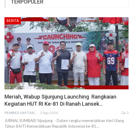
TERPOPULER
BERITA
Meriah, Wabup Sijunjung Launching Rangkaian
Kegiatan HUT RI Ke-81 Di Ranah Lansek…
PEMRED SAPTARIUS
3 Agu 2026
0
JURNAL SUMBAR| Sijunjung - Dalam rangka memeriahkan Hari Ulang
Tahun (HUT) Kemerdekaan Republik Indonesia ke-81…