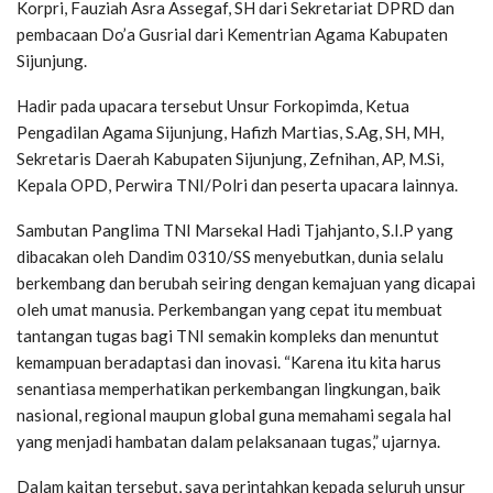
Korpri, Fauziah Asra Assegaf, SH dari Sekretariat DPRD dan
pembacaan Do’a Gusrial dari Kementrian Agama Kabupaten
Sijunjung.
Hadir pada upacara tersebut Unsur Forkopimda, Ketua
Pengadilan Agama Sijunjung, Hafizh Martias, S.Ag, SH, MH,
Sekretaris Daerah Kabupaten Sijunjung, Zefnihan, AP, M.Si,
Kepala OPD, Perwira TNI/Polri dan peserta upacara lainnya.
Sambutan Panglima TNI Marsekal Hadi Tjahjanto, S.I.P yang
dibacakan oleh Dandim 0310/SS menyebutkan, dunia selalu
berkembang dan berubah seiring dengan kemajuan yang dicapai
oleh umat manusia. Perkembangan yang cepat itu membuat
tantangan tugas bagi TNI semakin kompleks dan menuntut
kemampuan beradaptasi dan inovasi. “Karena itu kita harus
senantiasa memperhatikan perkembangan lingkungan, baik
nasional, regional maupun global guna memahami segala hal
yang menjadi hambatan dalam pelaksanaan tugas,” ujarnya.
Dalam kaitan tersebut, saya perintahkan kepada seluruh unsur