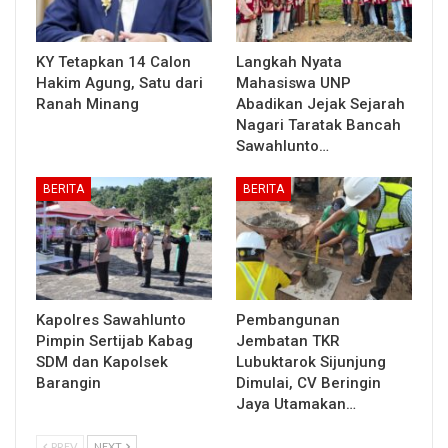
KY Tetapkan 14 Calon
Langkah Nyata
Hakim Agung, Satu dari
Mahasiswa UNP
Ranah Minang
Abadikan Jejak Sejarah
Nagari Taratak Bancah
Sawahlunto…
BERITA
BERITA
Kapolres Sawahlunto
Pembangunan
Pimpin Sertijab Kabag
Jembatan TKR
SDM dan Kapolsek
Lubuktarok Sijunjung
Barangin
Dimulai, CV Beringin
Jaya Utamakan…
PREV
NEXT