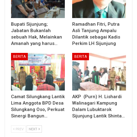
Bupati Sijunjung;
Ramadhan Fitri, Putra
Jabatan Bukanlah
Asli Tanjung Ampalu
sebuah Hak, Melainkan
Dilantik sebagai Kadis
Amanah yang harus…
Perkim LH Sijunjung
BERITA
BERITA
Camat Silungkang Lantik
AKP (Purn) H. Lishardi
Lima Anggota BPD Desa
Walinagari Kampung
Silungkang Oso, Perkuat
Dalam Lubuktarok
Sinergi Bangun…
Sijunjung Lantik Shinta…
PREV
NEXT