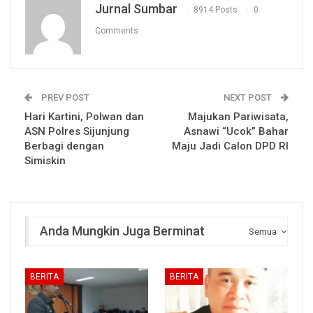
Jurnal Sumbar
8914 Posts
0
Comments
PREV POST
NEXT POST
Hari Kartini, Polwan dan
Majukan Pariwisata,
ASN Polres Sijunjung
Asnawi “Ucok” Bahar
Berbagi dengan
Maju Jadi Calon DPD RI
Simiskin
Anda Mungkin Juga Berminat
Semua
BERITA
BERITA