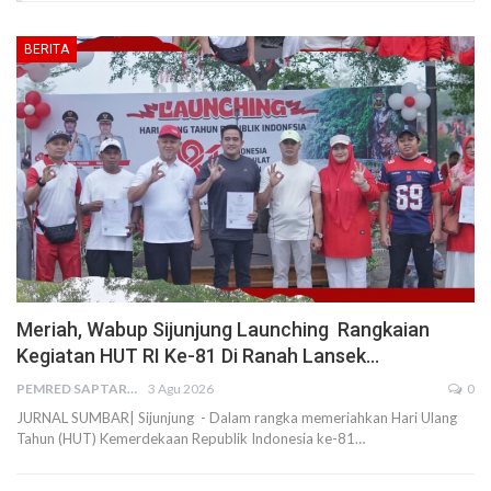
BERITA
Meriah, Wabup Sijunjung Launching Rangkaian
Kegiatan HUT RI Ke-81 Di Ranah Lansek…
PEMRED SAPTARIUS
3 Agu 2026
0
JURNAL SUMBAR| Sijunjung - Dalam rangka memeriahkan Hari Ulang
Tahun (HUT) Kemerdekaan Republik Indonesia ke-81…