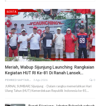
BERITA
Meriah, Wabup Sijunjung Launching Rangkaian
Kegiatan HUT RI Ke-81 Di Ranah Lansek…
PEMRED SAPTARIUS
3 Agu 2026
0
JURNAL SUMBAR| Sijunjung - Dalam rangka memeriahkan Hari
Ulang Tahun (HUT) Kemerdekaan Republik Indonesia ke-81…