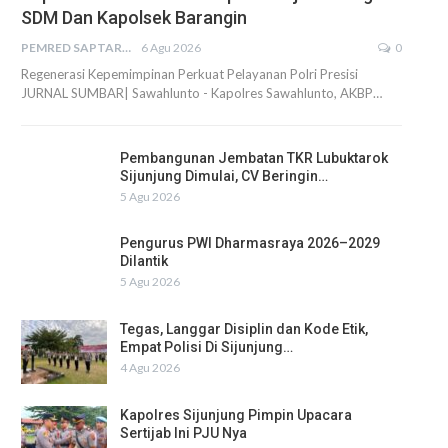
SDM Dan Kapolsek Barangin
PEMRED SAPTARIUS
6 Agu 2026
0
Regenerasi Kepemimpinan Perkuat Pelayanan Polri Presisi
JURNAL SUMBAR| Sawahlunto - Kapolres Sawahlunto, AKBP…
Pembangunan Jembatan TKR Lubuktarok
Sijunjung Dimulai, CV Beringin…
5 Agu 2026
Pengurus PWI Dharmasraya 2026–2029
Dilantik
5 Agu 2026
Tegas, Langgar Disiplin dan Kode Etik,
Empat Polisi Di Sijunjung…
4 Agu 2026
Kapolres Sijunjung Pimpin Upacara
Sertijab Ini PJU Nya