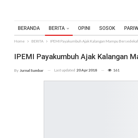
BERANDA
BERITA
OPINI
SOSOK
PARIW
Home
BERITA
IPEMI Payakumbuh Ajak Kalangan Mampu Bersedekah
IPEMI Payakumbuh Ajak Kalangan M
Last updated
20 Apr 2018
161
By
Jurnal Sumbar