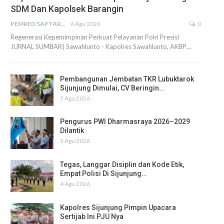
SDM Dan Kapolsek Barangin
PEMRED SAPTARIUS
6 Agu 2026
0
Regenerasi Kepemimpinan Perkuat Pelayanan Polri Presisi
JURNAL SUMBAR| Sawahlunto - Kapolres Sawahlunto, AKBP…
Pembangunan Jembatan TKR Lubuktarok
Sijunjung Dimulai, CV Beringin…
5 Agu 2026
Pengurus PWI Dharmasraya 2026–2029
Dilantik
5 Agu 2026
Tegas, Langgar Disiplin dan Kode Etik,
Empat Polisi Di Sijunjung…
4 Agu 2026
Kapolres Sijunjung Pimpin Upacara
Sertijab Ini PJU Nya