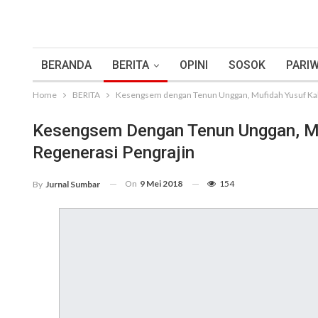
BERANDA
BERITA
OPINI
SOSOK
PARIW
Home
BERITA
Kesengsem dengan Tenun Unggan, Mufidah Yusuf Kall
Kesengsem Dengan Tenun Unggan, Mu
Regenerasi Pengrajin
On
9 Mei 2018
154
By
Jurnal Sumbar