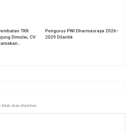
Jembatan TKR
Pengurus PWI Dharmasraya 2026–
njung Dimulai, CV
2029 Dilantik
Utamakan…
 tidak akan disiarkan.