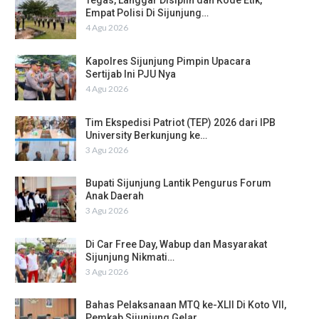
Tegas, Langgar Disiplin dan Kode Etik,
Empat Polisi Di Sijunjung…
4 Agu 2026
Kapolres Sijunjung Pimpin Upacara
Sertijab Ini PJU Nya
4 Agu 2026
Tim Ekspedisi Patriot (TEP) 2026 dari IPB
University Berkunjung ke…
3 Agu 2026
Bupati Sijunjung Lantik Pengurus Forum
Anak Daerah
3 Agu 2026
Di Car Free Day, Wabup dan Masyarakat
Sijunjung Nikmati…
3 Agu 2026
Bahas Pelaksanaan MTQ ke-XLII Di Koto VII,
Pemkab Sijunjung Gelar…