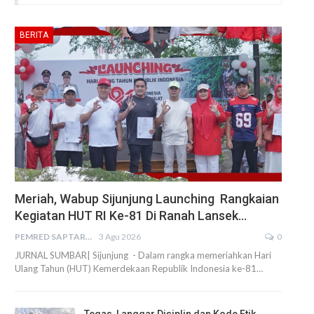
BERITA
Meriah, Wabup Sijunjung Launching Rangkaian
Kegiatan HUT RI Ke-81 Di Ranah Lansek…
PEMRED SAPTARIUS
3 Agu 2026
0
JURNAL SUMBAR| Sijunjung - Dalam rangka memeriahkan Hari
Ulang Tahun (HUT) Kemerdekaan Republik Indonesia ke-81…