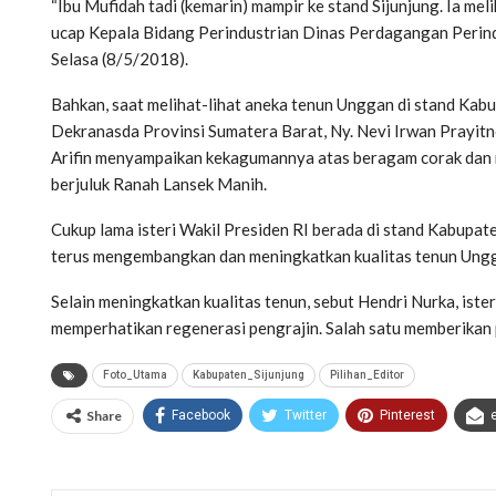
“Ibu Mufidah tadi (kemarin) mampir ke stand Sijunjung. Ia mel
ucap Kepala Bidang Perindustrian Dinas Perdagangan Perind
Selasa (8/5/2018).
Bahkan, saat melihat-lihat aneka tenun Unggan di stand Kabu
Dekranasda Provinsi Sumatera Barat, Ny. Nevi Irwan Prayit
Arifin menyampaikan kekagumannya atas beragam corak dan m
berjuluk Ranah Lansek Manih.
Cukup lama isteri Wakil Presiden RI berada di stand Kabupat
terus mengembangkan dan meningkatkan kualitas tenun Ung
Selain meningkatkan kualitas tenun, sebut Hendri Nurka, iste
memperhatikan regenerasi pengrajin. Salah satu memberikan
Foto_Utama
Kabupaten_Sijunjung
Pilihan_Editor
Share
Facebook
Twitter
Pinterest