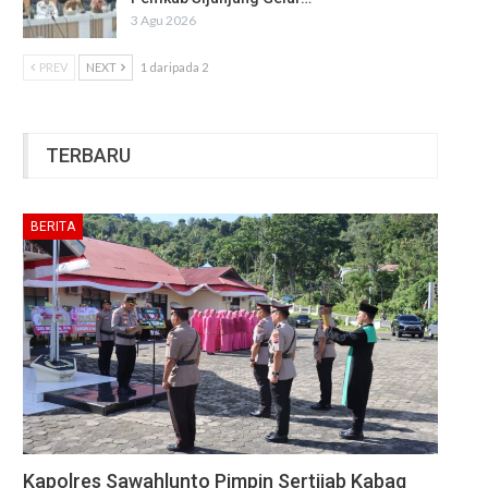
3 Agu 2026
PREV
NEXT
1 daripada 2
TERBARU
BERITA
Kapolres Sawahlunto Pimpin Sertijab Kabag