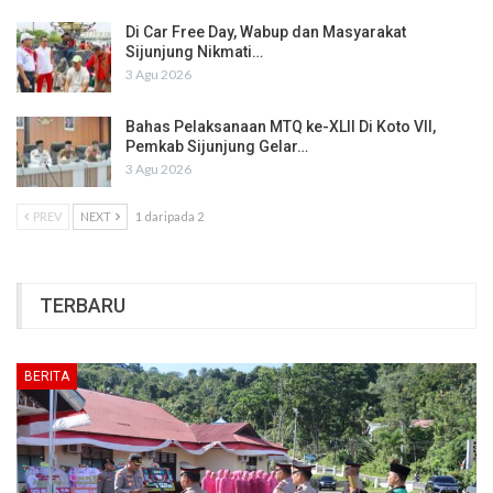
Di Car Free Day, Wabup dan Masyarakat
Sijunjung Nikmati…
3 Agu 2026
Bahas Pelaksanaan MTQ ke-XLII Di Koto VII,
Pemkab Sijunjung Gelar…
3 Agu 2026
PREV
NEXT
1 daripada 2
TERBARU
BERITA