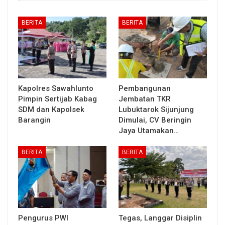
BERITA
BERITA
Kapolres Sawahlunto
Pembangunan
Pimpin Sertijab Kabag
Jembatan TKR
SDM dan Kapolsek
Lubuktarok Sijunjung
Barangin
Dimulai, CV Beringin
Jaya Utamakan…
BERITA
BERITA
Pengurus PWI
Tegas, Langgar Disiplin