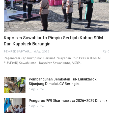
Kapolres Sawahlunto Pimpin Sertijab Kabag SDM
Dan Kapolsek Barangin
PEMRED SAPTARIUS
6 Agu 2026
0
Regenerasi Kepemimpinan Perkuat Pelayanan Polri Presisi JURNAL
SUMBAR| Sawahlunto - Kapolres Sawahlunto, AKBP…
Pembangunan Jembatan TKR Lubuktarok
Sijunjung Dimulai, CV Beringin…
5 Agu 2026
Pengurus PWI Dharmasraya 2026–2029 Dilantik
5 Agu 2026