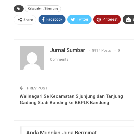
Kabupaten_Sijunjung
Share
Facebook
Twitter
Pinterest
Jurnal Sumbar
8914 Posts
0
Comments
PREV POST
Walinagari Se Kecamatan Sijunjung dan Tanjung
Gadang Studi Banding ke BBPLK Bandung
Anda Mungkin Juga Berminat