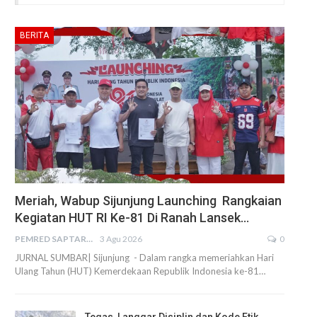
BERITA
Meriah, Wabup Sijunjung Launching Rangkaian
Kegiatan HUT RI Ke-81 Di Ranah Lansek…
PEMRED SAPTARIUS
3 Agu 2026
0
JURNAL SUMBAR| Sijunjung - Dalam rangka memeriahkan Hari
Ulang Tahun (HUT) Kemerdekaan Republik Indonesia ke-81…