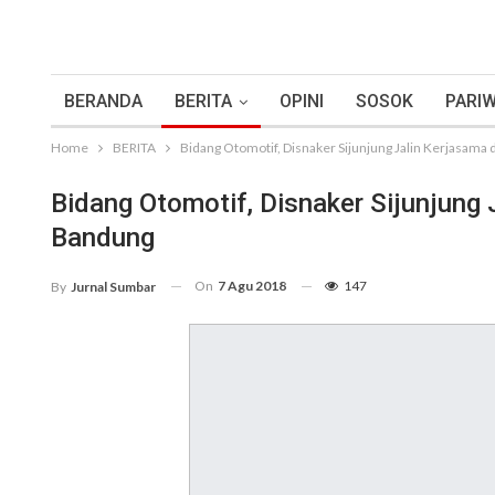
BERANDA
BERITA
OPINI
SOSOK
PARIW
Home
BERITA
Bidang Otomotif, Disnaker Sijunjung Jalin Kerjasam
Bidang Otomotif, Disnaker Sijunjung
Bandung
On
7 Agu 2018
147
By
Jurnal Sumbar