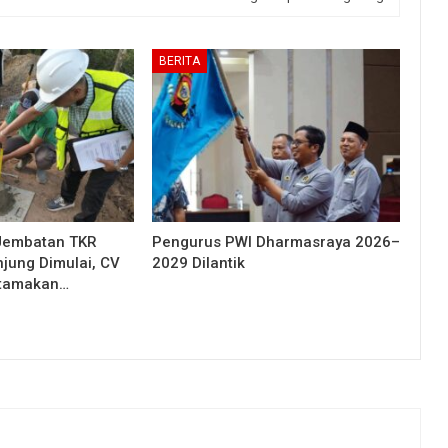
BERITA
Jembatan TKR
Pengurus PWI Dharmasraya 2026–
njung Dimulai, CV
2029 Dilantik
Utamakan…