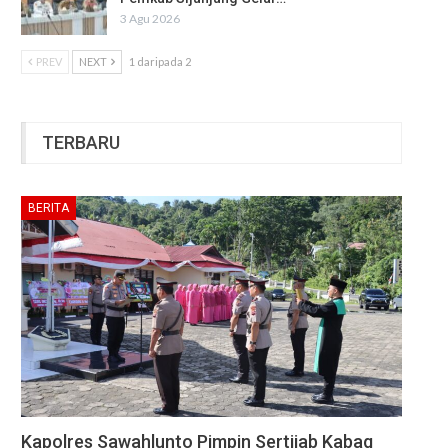
3 Agu 2026
PREV
NEXT
1 daripada 2
TERBARU
BERITA
Kapolres Sawahlunto Pimpin Sertijab Kabag