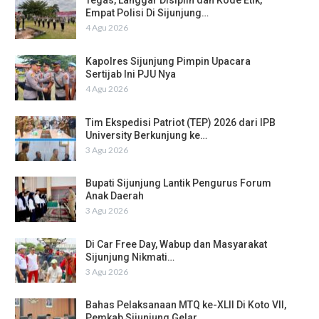
Tegas, Langgar Disiplin dan Kode Etik,
Empat Polisi Di Sijunjung…
4 Agu 2026
Kapolres Sijunjung Pimpin Upacara
Sertijab Ini PJU Nya
4 Agu 2026
Tim Ekspedisi Patriot (TEP) 2026 dari IPB
University Berkunjung ke…
3 Agu 2026
Bupati Sijunjung Lantik Pengurus Forum
Anak Daerah
3 Agu 2026
Di Car Free Day, Wabup dan Masyarakat
Sijunjung Nikmati…
3 Agu 2026
Bahas Pelaksanaan MTQ ke-XLII Di Koto VII,
Pemkab Sijunjung Gelar…