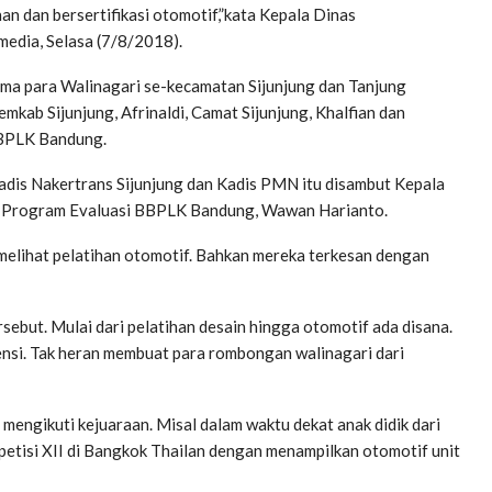
an dan bersertifikasi otomotif,”kata Kepala Dinas
media, Selasa (7/8/2018).
sama para Walinagari se-kecamatan Sijunjung dan Tanjung
kab Sijunjung, Afrinaldi, Camat Sijunjung, Khalfian dan
BBPLK Bandung.
dis Nakertrans Sijunjung dan Kadis PMN itu disambut Kepala
d Program Evaluasi BBPLK Bandung, Wawan Harianto.
elihat pelatihan otomotif. Bahkan mereka terkesan dengan
ebut. Mulai dari pelatihan desain hingga otomotif ada disana.
ensi. Tak heran membuat para rombongan walinagari dari
 mengikuti kejuaraan. Misal dalam waktu dekat anak didik dari
etisi XII di Bangkok Thailan dengan menampilkan otomotif unit