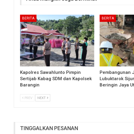
BERITA
BERITA
Kapolres Sawahlunto Pimpin
Pembangunan 
Sertijab Kabag SDM dan Kapolsek
Lubuktarok Siju
Barangin
Beringin Jaya 
PREV
NEXT
TINGGALKAN PESANAN