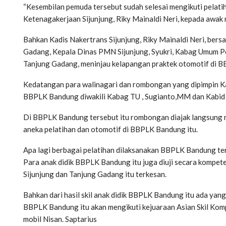
“Kesembilan pemuda tersebut sudah selesai mengikuti pelatih
Ketenagakerjaan Sijunjung, Riky Mainaldi Neri, kepada awak 
Bahkan Kadis Nakertrans Sijunjung, Riky Mainaldi Neri, ber
Gadang, Kepala Dinas PMN Sijunjung, Syukri, Kabag Umum Pem
Tanjung Gadang, meninjau kelapangan praktek otomotif di 
Kedatangan para walinagari dan rombongan yang dipimpin Ka
BBPLK Bandung diwakili Kabag TU , Sugianto,MM dan Kabi
Di BBPLK Bandung tersebut itu rombongan diajak langsung m
aneka pelatihan dan otomotif di BBPLK Bandung itu.
Apa lagi berbagai pelatihan dilaksanakan BBPLK Bandung ters
Para anak didik BBPLK Bandung itu juga diuji secara kompet
Sijunjung dan Tanjung Gadang itu terkesan.
Bahkan dari hasil skil anak didik BBPLK Bandung itu ada yang
BBPLK Bandung itu akan mengikuti kejuaraan Asian Skil Komp
mobil Nisan. Saptarius