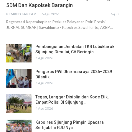
SDM Dan Kapolsek Barangin
PEMRED SAPTARIUS
6 Agu 2026
0
Regenerasi Kepemimpinan Perkuat Pelayanan Polri Presisi
JURNAL SUMBAR| Sawahlunto - Kapolres Sawahlunto, AKBP…
Pembangunan Jembatan TKR Lubuktarok
Sijunjung Dimulai, CV Beringin…
5 Agu 2026
Pengurus PWI Dharmasraya 2026–2029
Dilantik
5 Agu 2026
Tegas, Langgar Disiplin dan Kode Etik,
Empat Polisi Di Sijunjung…
4 Agu 2026
Kapolres Sijunjung Pimpin Upacara
Sertijab Ini PJU Nya