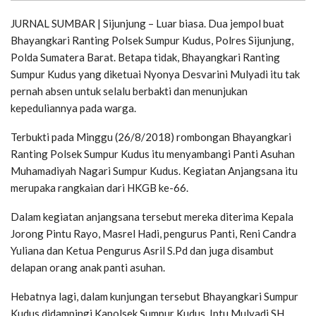
JURNAL SUMBAR | Sijunjung – Luar biasa. Dua jempol buat
Bhayangkari Ranting Polsek Sumpur Kudus, Polres Sijunjung,
Polda Sumatera Barat. Betapa tidak, Bhayangkari Ranting
Sumpur Kudus yang diketuai Nyonya Desvarini Mulyadi itu tak
pernah absen untuk selalu berbakti dan menunjukan
kepeduliannya pada warga.
Terbukti pada Minggu (26/8/2018) rombongan Bhayangkari
Ranting Polsek Sumpur Kudus itu menyambangi Panti Asuhan
Muhamadiyah Nagari Sumpur Kudus. Kegiatan Anjangsana itu
merupaka rangkaian dari HKGB ke-66.
Dalam kegiatan anjangsana tersebut mereka diterima Kepala
Jorong Pintu Rayo, Masrel Hadi, pengurus Panti, Reni Candra
Yuliana dan Ketua Pengurus Asril S.Pd dan juga disambut
delapan orang anak panti asuhan.
Hebatnya lagi, dalam kunjungan tersebut Bhayangkari Sumpur
Kudus didampingi Kapolsek Sumpur Kudus, Iptu Mulyadi,SH