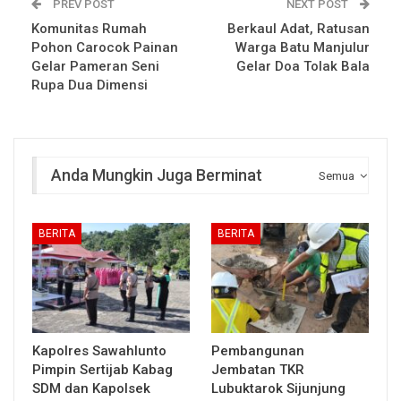
PREV POST
NEXT POST
Komunitas Rumah
Berkaul Adat, Ratusan
Pohon Carocok Painan
Warga Batu Manjulur
Gelar Pameran Seni
Gelar Doa Tolak Bala
Rupa Dua Dimensi
Anda Mungkin Juga Berminat
Semua
BERITA
BERITA
Kapolres Sawahlunto
Pembangunan
Pimpin Sertijab Kabag
Jembatan TKR
SDM dan Kapolsek
Lubuktarok Sijunjung