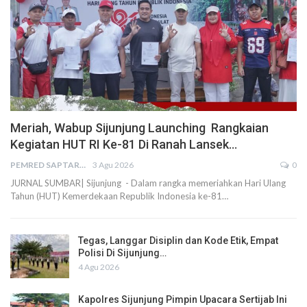
Meriah, Wabup Sijunjung Launching Rangkaian
Kegiatan HUT RI Ke-81 Di Ranah Lansek…
PEMRED SAPTARIUS
3 Agu 2026
0
JURNAL SUMBAR| Sijunjung - Dalam rangka memeriahkan Hari Ulang
Tahun (HUT) Kemerdekaan Republik Indonesia ke-81…
Tegas, Langgar Disiplin dan Kode Etik, Empat
Polisi Di Sijunjung…
4 Agu 2026
Kapolres Sijunjung Pimpin Upacara Sertijab Ini