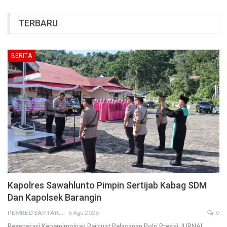
TERBARU
BERITA
Kapolres Sawahlunto Pimpin Sertijab Kabag SDM
Dan Kapolsek Barangin
PEMRED SAPTARIUS
6 Agu 2026
0
Regenerasi Kepemimpinan Perkuat Pelayanan Polri Presisi JURNAL