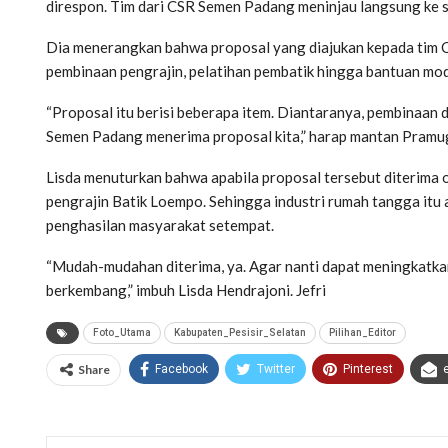
direspon. Tim dari CSR Semen Padang meninjau langsung ke si
Dia menerangkan bahwa proposal yang diajukan kepada tim 
pembinaan pengrajin, pelatihan pembatik hingga bantuan mod
“Proposal itu berisi beberapa item. Diantaranya, pembinaan 
Semen Padang menerima proposal kita,” harap mantan Pramu
Lisda menuturkan bahwa apabila proposal tersebut diterima
pengrajin Batik Loempo. Sehingga industri rumah tangga itu
penghasilan masyarakat setempat.
“Mudah-mudahan diterima, ya. Agar nanti dapat meningkatkan
berkembang,” imbuh Lisda Hendrajoni. Jefri
Foto_Utama
Kabupaten_Pesisir_Selatan
Pilihan_Editor
Share
Facebook
Twitter
Pinterest