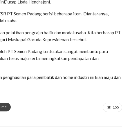
ni,” ucap Lisda Hendrajoni.
CSR PT Semen Padang berisi beberapa item. Diantaranya,
al usaha.
dan pelatihan pengrajin batik dan modal usaha. Kita berharap PT
gari Maskapai Garuda Kepresidenan tersebut.
 oleh PT Semen Padang tentu akan sangat membantu para
 akan terus maju serta meningkatkan pendapatan dan
 penghasilan para pembatik dan home industri ini kian maju dan
e-mel
155