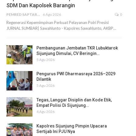
SDM Dan Kapolsek Barangin
PEMRED SAPTARIUS
6 Agu 2026
0
Regenerasi Kepemimpinan Perkuat Pelayanan Polri Presisi
JURNAL SUMBAR| Sawahlunto - Kapolres Sawahlunto, AKBP…
Pembangunan Jembatan TKR Lubuktarok
Sijunjung Dimulai, CV Beringin…
5 Agu 2026
Pengurus PWI Dharmasraya 2026–2029
Dilantik
5 Agu 2026
Tegas, Langgar Disiplin dan Kode Etik,
Empat Polisi Di Sijunjung…
4 Agu 2026
Kapolres Sijunjung Pimpin Upacara
Sertijab Ini PJU Nya