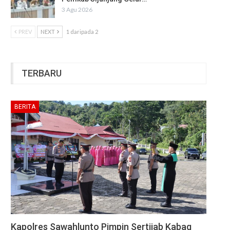
3 Agu 2026
PREV
NEXT
1 daripada 2
TERBARU
BERITA
Kapolres Sawahlunto Pimpin Sertijab Kabag