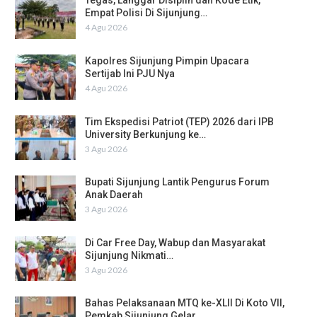
Tegas, Langgar Disiplin dan Kode Etik,
Empat Polisi Di Sijunjung…
4 Agu 2026
Kapolres Sijunjung Pimpin Upacara
Sertijab Ini PJU Nya
4 Agu 2026
Tim Ekspedisi Patriot (TEP) 2026 dari IPB
University Berkunjung ke…
3 Agu 2026
Bupati Sijunjung Lantik Pengurus Forum
Anak Daerah
3 Agu 2026
Di Car Free Day, Wabup dan Masyarakat
Sijunjung Nikmati…
3 Agu 2026
Bahas Pelaksanaan MTQ ke-XLII Di Koto VII,
Pemkab Sijunjung Gelar…