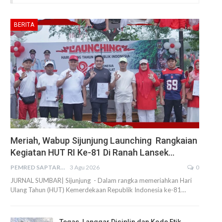
BERITA
Meriah, Wabup Sijunjung Launching Rangkaian
Kegiatan HUT RI Ke-81 Di Ranah Lansek…
PEMRED SAPTARIUS
3 Agu 2026
0
JURNAL SUMBAR| Sijunjung - Dalam rangka memeriahkan Hari
Ulang Tahun (HUT) Kemerdekaan Republik Indonesia ke-81…