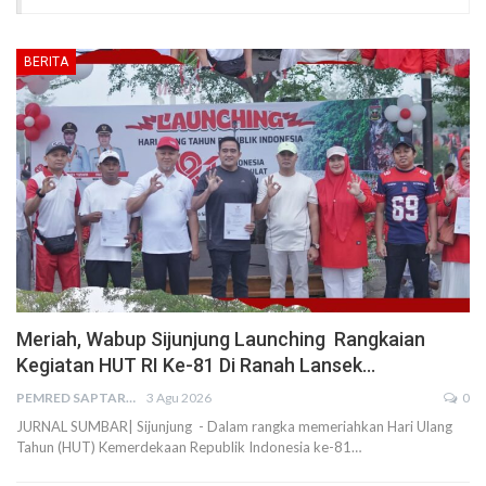
BERITA
Meriah, Wabup Sijunjung Launching Rangkaian
Kegiatan HUT RI Ke-81 Di Ranah Lansek…
PEMRED SAPTARIUS
3 Agu 2026
0
JURNAL SUMBAR| Sijunjung - Dalam rangka memeriahkan Hari Ulang
Tahun (HUT) Kemerdekaan Republik Indonesia ke-81…