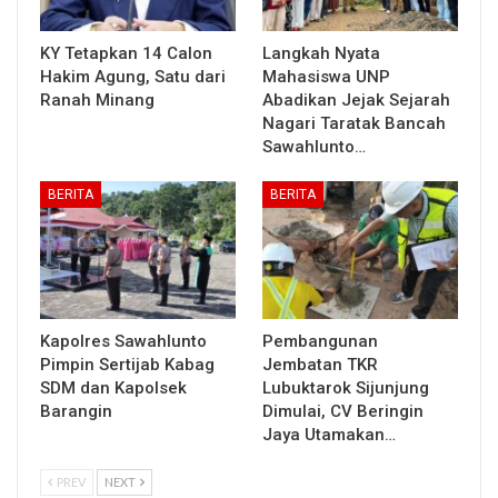
KY Tetapkan 14 Calon
Langkah Nyata
Hakim Agung, Satu dari
Mahasiswa UNP
Ranah Minang
Abadikan Jejak Sejarah
Nagari Taratak Bancah
Sawahlunto…
BERITA
BERITA
Kapolres Sawahlunto
Pembangunan
Pimpin Sertijab Kabag
Jembatan TKR
SDM dan Kapolsek
Lubuktarok Sijunjung
Barangin
Dimulai, CV Beringin
Jaya Utamakan…
PREV
NEXT