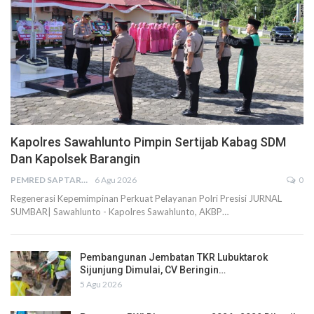
Kapolres Sawahlunto Pimpin Sertijab Kabag SDM
Dan Kapolsek Barangin
PEMRED SAPTARIUS
6 Agu 2026
0
Regenerasi Kepemimpinan Perkuat Pelayanan Polri Presisi JURNAL
SUMBAR| Sawahlunto - Kapolres Sawahlunto, AKBP…
Pembangunan Jembatan TKR Lubuktarok
Sijunjung Dimulai, CV Beringin…
5 Agu 2026