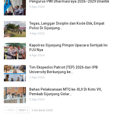
Pengurus PWI Dharmasraya 2026–2029 Dilantik
5 Agu 2026
Tegas, Langgar Disiplin dan Kode Etik, Empat
Polisi Di Sijunjung…
4 Agu 2026
Kapolres Sijunjung Pimpin Upacara Sertijab Ini
PJU Nya
4 Agu 2026
Tim Ekspedisi Patriot (TEP) 2026 dari IPB
University Berkunjung ke…
3 Agu 2026
Bahas Pelaksanaan MTQ ke-XLII Di Koto VII,
Pemkab Sijunjung Gelar…
3 Agu 2026
PREV
NEXT
1 daripada 2,632