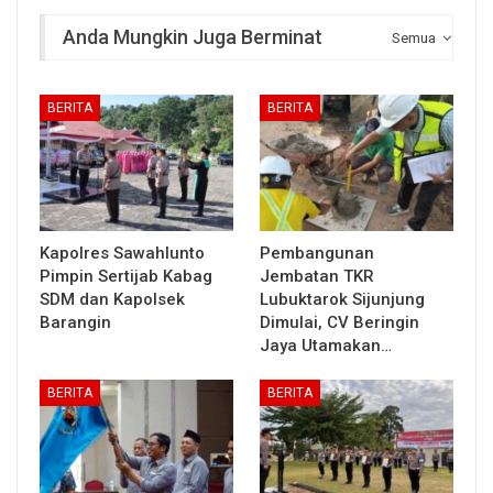
Anda Mungkin Juga Berminat
Semua
BERITA
BERITA
Kapolres Sawahlunto
Pembangunan
Pimpin Sertijab Kabag
Jembatan TKR
SDM dan Kapolsek
Lubuktarok Sijunjung
Barangin
Dimulai, CV Beringin
Jaya Utamakan…
BERITA
BERITA