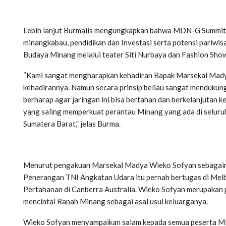
Lebih lanjut Burmalis mengungkapkan bahwa MDN-G Summit a
minangkabau, pendidikan dan Investasi serta potensi pariwi
Budaya Minang melalui teater Siti Nurbaya dan Fashion Sho
“Kami sangat mengharapkan kehadiran Bapak Marsekal Madya
kehadirannya. Namun secara prinsip beliau sangat mendukun
berharap agar jaringan ini bisa bertahan dan berkelanjuta
yang saling memperkuat perantau Minang yang ada di seluruh
Sumatera Barat,” jelas Burma.
Menurut pengakuan Marsekal Madya Wieko Sofyan sebagaim
Penerangan TNI Angkatan Udara itu pernah bertugas di Mel
Pertahanan di Canberra Australia. Wieko Sofyan merupakan p
mencintai Ranah Minang sebagai asal usul keluarganya.
Wieko Sofyan menyampaikan salam kepada semua peserta MD