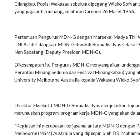
Cilangkap. Posisi Wakasau sebelum dipegang Wieko Sofyan 
yang juga putra minang, kelahiran Cirebon 26 Maret 1956.
Pertemuan Pengurus MDN-G dengan Marsekal Madya TNI Wie
TNI AU di Cilangkap. MDN-G diwakili Burmalis Ilyas selaku
Nan Sabatang (Deputy Presiden MDN-G).
Dikesempatan itu Pengurus MDN-G menyampaikan undangan
Perantau Minang Sedunia dan Festival Minangkabau) yang ak
University Melbourne Australia kepada Wakasau Wieko Syof
Direktur Eksekutif MDN-G Burmalis Ilyas menjelaskan tujua
merumuskan program-program kerja MDN-G yang akan dalam
“Kegiatan ini merupakan kerjasama antara MDN-G dengan P
Melbourne (MSM) Australia yang dipimpin oleh DR. Muhamma