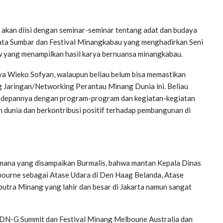
kan diisi dengan seminar-seminar tentang adat dan budaya
sata Sumbar dan Festival Minangkabau yang menghadirkan Seni
w yang menampilkan hasil karya bernuansa minangkabau.
 Wieko Sofyan, walaupun beliau belum bisa memastikan
g Jaringan/Networking Perantau Minang Dunia ini. Beliau
n kedepannya dengan program-program dan kegiatan-kegiatan
 dunia dan berkontribusi positif terhadap pembangunan di
ana yang disampaikan Burmalis, bahwa mantan Kepala Dinas
bourne sebagai Atase Udara di Den Haag Belanda, Atase
utra Minang yang lahir dan besar di Jakarta namun sangat
N-G Summit dan Festival Minang Melboune Australia dan