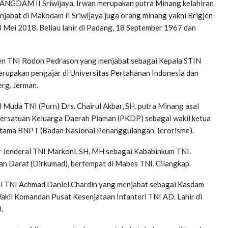
 PANGDAM II Sriwijaya. Irwan merupakan putra Minang kelahiran
jabat di Makodam II Sriwijaya juga orang minang yakni Brigjen
3 Mei 2018. Beliau lahir di Padang, 18 September 1967 dan
gjen TNI Rodon Pedrason yang menjabat sebagai Kepala STIN
erupakan pengajar di Universitas Pertahanan Indonesia dan
erg, Jerman.
 Muda TNI (Purn) Drs. Chairul Akbar, SH, putra Minang asal
Persatuan Keluarga Daerah Piaman (PKDP) sebagai wakil ketua
 Utama BNPT (Badan Nasional Penanggulangan Terorisme).
r Jenderal TNI Markoni, SH, MH sebagai Kababinkum TNI.
n Darat (Dirkumad), bertempat di Mabes TNI, Cilangkap.
eral TNI Achmad Daniel Chardin yang menjabat sebagai Kasdam
akil Komandan Pusat Kesenjataan Infanteri TNI AD. Lahir di
.