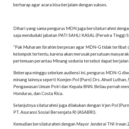
berharap agar acara bisa berjalam dengan sukses.
Dihari yang sama pengurus MDN juga bersilaturrahmi deng
saja menduduki jabatan PATI SAHLI KASAL (Perwira Tinggi St
“Pak Muharam Ibrahim berpesan agar MDN-G tidak terlibat da
kelompok tertentu, karena akan merusak persatuan masyara
pertemuan perantau Minang sedunia tersebut dapat berjalan 
Beberapa minggu sebelum audiensi ini, pengurus MDN-G diwak
minang lainnya seperti Komjen Pol (Purn) Drs. Ahwil Lutha
Pengawasan Umum Polri dan Kepala BNN. Beliau pernah men
Honduras, dan Costa Rica.
Selanjutnya silaturahmi juga dilakukan dengan Irjen Pol (Pur
PT. Asuransi Sosial Bersenjata RI (ASABRI).
Kemudian bersilaturahmi dengan Mayor Jenderal TNI Irwan 