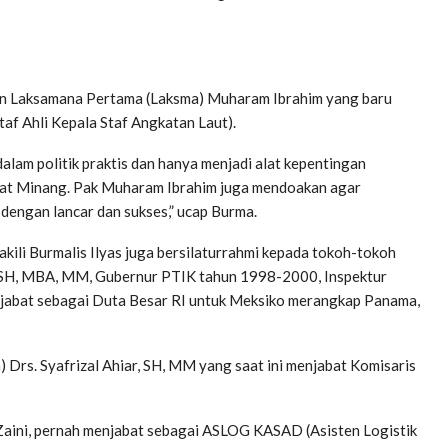
an Laksamana Pertama (Laksma) Muharam Ibrahim yang baru
af Ahli Kepala Staf Angkatan Laut).
lam politik praktis dan hanya menjadi alat kepentingan
kat Minang. Pak Muharam Ibrahim juga mendoakan agar
dengan lancar dan sukses,” ucap Burma.
ili Burmalis Ilyas juga bersilaturrahmi kepada tokoh-tokoh
n, SH, MBA, MM, Gubernur PTIK tahun 1998-2000, Inspektur
jabat sebagai Duta Besar RI untuk Meksiko merangkap Panama,
n) Drs. Syafrizal Ahiar, SH, MM yang saat ini menjabat Komisaris
Zaini, pernah menjabat sebagai ASLOG KASAD (Asisten Logistik