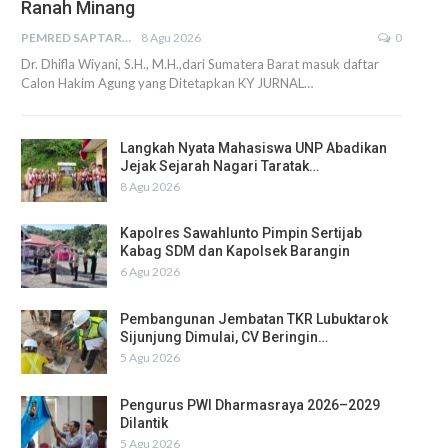
Ranah Minang
PEMRED SAPTARIUS
8 Agu 2026
0
Dr. Dhifla Wiyani, S.H., M.H.,dari Sumatera Barat masuk daftar
Calon Hakim Agung yang Ditetapkan KY JURNAL…
Langkah Nyata Mahasiswa UNP Abadikan
Jejak Sejarah Nagari Taratak…
8 Agu 2026
Kapolres Sawahlunto Pimpin Sertijab
Kabag SDM dan Kapolsek Barangin
6 Agu 2026
Pembangunan Jembatan TKR Lubuktarok
Sijunjung Dimulai, CV Beringin…
5 Agu 2026
Pengurus PWI Dharmasraya 2026–2029
Dilantik
5 Agu 2026