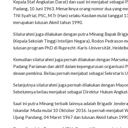
Kepala Staf Angkatan Darat) dan saat ini menjabat sebagai
Padang, 10 Juni 1963. Menariknya orang nomor dua yang men
TNI Syafrial, PSC, M.Tr (Han) selaku Kasdam mulai tanggal 1
merupakan lulusan Akmil tahun 1990.
Silaturahmi juga dilakukan dengan putra Minang Bapak Bri
(Kepala Sekolah Tinggi Intelijen Negara), Rodon Pedrason m
lulusan program PhD di Ruprecht-Karls-Universität, Heidelb
Kemudian silaturahmi juga pernah dilakukan dengan Marsekal
Padang Pariaman dan aktif dalam kepengurusan organisasi 
dewan pembina. Beliau pernah menjabat sebagai Sekretaris
Selanjutnya silaturahmi juga permah dilakukan dengan Mayo
Sebelumnya beliau menjabat sebagai Direktur Hukum Angkata
Saat ini putra Minang terbaik lainnya adalah Brigadir Jend
Iskandar Muda mulai 10 Oktober 2016. Ia pernah menjabat W
Ujung Pandang, 04 Maret 1967 dan lulusan Akmil tahun 1990