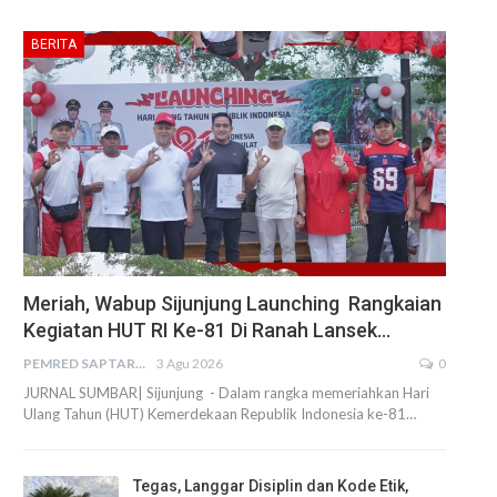
BERITA
Meriah, Wabup Sijunjung Launching Rangkaian
Kegiatan HUT RI Ke-81 Di Ranah Lansek…
PEMRED SAPTARIUS
3 Agu 2026
0
JURNAL SUMBAR| Sijunjung - Dalam rangka memeriahkan Hari
Ulang Tahun (HUT) Kemerdekaan Republik Indonesia ke-81…
Tegas, Langgar Disiplin dan Kode Etik,