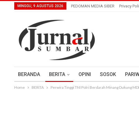
MINGGU, 9 AGUSTUS 2026
PEDOMAN MEDIA SIBER
Privacy Pol
BERANDA
BERITA
OPINI
SOSOK
PARIW
Home
BERITA
Perwira Tinggi TNI Polri Berdarah Minang Dukung M