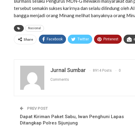
Burmalis selaku Pengurus MDN-G mewakili masyarakat dan 
tersebut semakin sukses karirnya dan selalu dilindung ole
bangga menjadi orang Minang melihat banyaknya orang Minan
Nasional
Share
Facebook
Twitter
Pinterest
Jurnal Sumbar
8914 Posts
0
Comments
PREV POST
Dapat Kiriman Paket Sabu, Iwan Penghuni Lapas
Ditangkap Polres Sijunjung