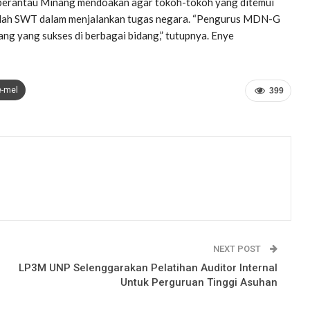
perantau Minang mendoakan agar tokoh-tokoh yang ditemui
h Allah SWT dalam menjalankan tugas negara. “Pengurus MDN-G
g yang sukses di berbagai bidang,” tutupnya. Enye
e-mel
399
NEXT POST
LP3M UNP Selenggarakan Pelatihan Auditor Internal
Untuk Perguruan Tinggi Asuhan