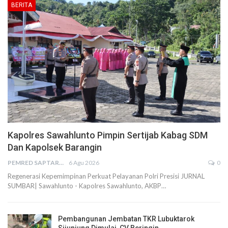
BERITA
Kapolres Sawahlunto Pimpin Sertijab Kabag SDM
Dan Kapolsek Barangin
PEMRED SAPTARIUS
6 Agu 2026
0
Regenerasi Kepemimpinan Perkuat Pelayanan Polri Presisi JURNAL
SUMBAR| Sawahlunto - Kapolres Sawahlunto, AKBP…
Pembangunan Jembatan TKR Lubuktarok
Sijunjung Dimulai, CV Beringin…