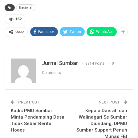
Nasional
162
Share
Facebook
Twitter
WhatsApp
Jurnal Sumbar
8914 Posts
0
Comments
PREV POST
NEXT POST
Kadis PMD Sumbar
Kepala Daerah dan
Minta Pendamping Desa
Walinagari Se Sumbar
Tidak Sebar Berita
Diundang, DPMD
Hoaxs
Sumbar Support Penuh
Munas FBI