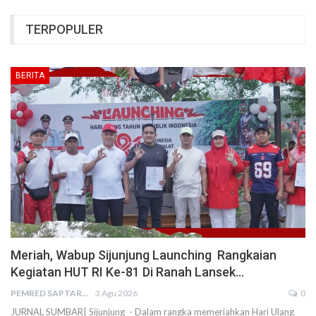
TERPOPULER
BERITA
Meriah, Wabup Sijunjung Launching Rangkaian
Kegiatan HUT RI Ke-81 Di Ranah Lansek…
PEMRED SAPTARIUS
3 Agu 2026
0
JURNAL SUMBAR| Sijunjung - Dalam rangka memeriahkan Hari Ulang