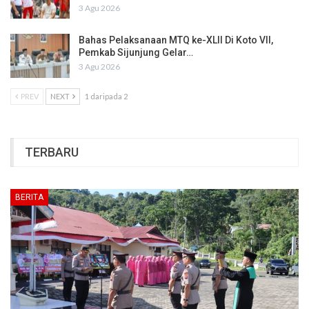
3 Agu 2026
Bahas Pelaksanaan MTQ ke-XLII Di Koto VII,
Pemkab Sijunjung Gelar…
3 Agu 2026
PREV
NEXT
1 daripada 2
TERBARU
BERITA