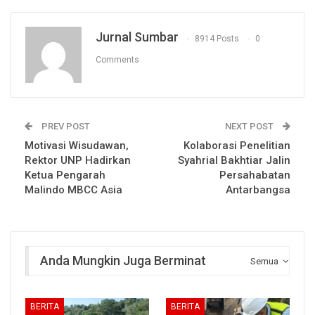
Jurnal Sumbar
8914 Posts
0
Comments
PREV POST
NEXT POST
Motivasi Wisudawan,
Kolaborasi Penelitian
Rektor UNP Hadirkan
Syahrial Bakhtiar Jalin
Ketua Pengarah
Persahabatan
Malindo MBCC Asia
Antarbangsa
Anda Mungkin Juga Berminat
Semua
BERITA
BERITA