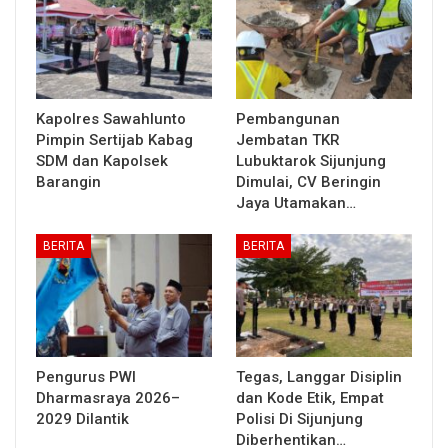
Kapolres Sawahlunto
Pembangunan
Pimpin Sertijab Kabag
Jembatan TKR
SDM dan Kapolsek
Lubuktarok Sijunjung
Barangin
Dimulai, CV Beringin
Jaya Utamakan…
BERITA
BERITA
Pengurus PWI
Tegas, Langgar Disiplin
Dharmasraya 2026–
dan Kode Etik, Empat
2029 Dilantik
Polisi Di Sijunjung
Diberhentikan…