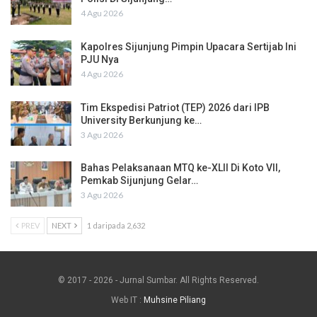
4 Agu 2026
Kapolres Sijunjung Pimpin Upacara Sertijab Ini
PJU Nya
4 Agu 2026
Tim Ekspedisi Patriot (TEP) 2026 dari IPB
University Berkunjung ke…
3 Agu 2026
Bahas Pelaksanaan MTQ ke-XLII Di Koto VII,
Pemkab Sijunjung Gelar…
3 Agu 2026
PREV
NEXT
1 daripada 2,632
© 2017 - 2026 - Jurnal Sumbar. All Rights Reserved.
Web IT :
Muhsine Piliang