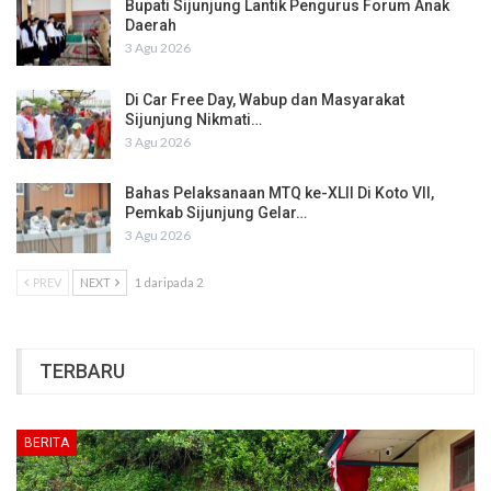
Bupati Sijunjung Lantik Pengurus Forum Anak
Daerah
3 Agu 2026
Di Car Free Day, Wabup dan Masyarakat
Sijunjung Nikmati…
3 Agu 2026
Bahas Pelaksanaan MTQ ke-XLII Di Koto VII,
Pemkab Sijunjung Gelar…
3 Agu 2026
PREV
NEXT
1 daripada 2
TERBARU
BERITA