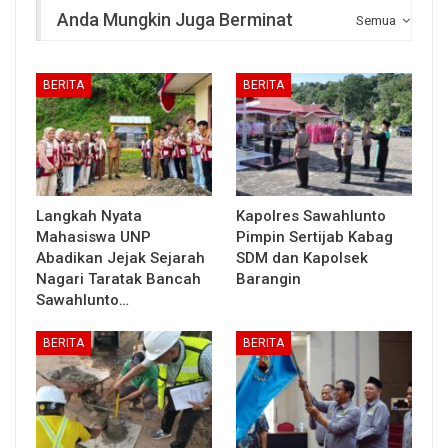
Anda Mungkin Juga Berminat
Semua
BERITA
BERITA
Langkah Nyata
Kapolres Sawahlunto
Mahasiswa UNP
Pimpin Sertijab Kabag
Abadikan Jejak Sejarah
SDM dan Kapolsek
Nagari Taratak Bancah
Barangin
Sawahlunto…
BERITA
BERITA