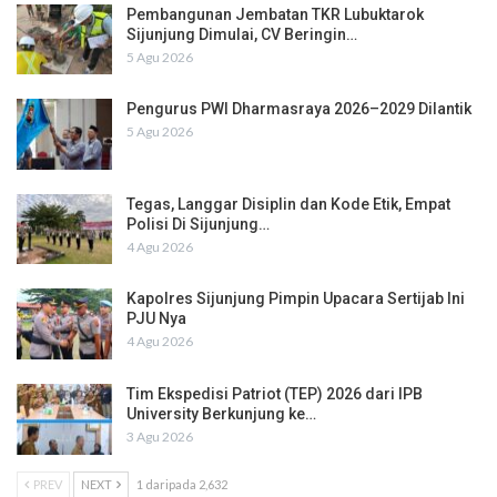
Pembangunan Jembatan TKR Lubuktarok
Sijunjung Dimulai, CV Beringin…
5 Agu 2026
Pengurus PWI Dharmasraya 2026–2029 Dilantik
5 Agu 2026
Tegas, Langgar Disiplin dan Kode Etik, Empat
Polisi Di Sijunjung…
4 Agu 2026
Kapolres Sijunjung Pimpin Upacara Sertijab Ini
PJU Nya
4 Agu 2026
Tim Ekspedisi Patriot (TEP) 2026 dari IPB
University Berkunjung ke…
3 Agu 2026
PREV
NEXT
1 daripada 2,632