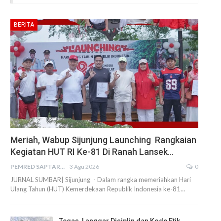
BERITA
Meriah, Wabup Sijunjung Launching Rangkaian
Kegiatan HUT RI Ke-81 Di Ranah Lansek…
PEMRED SAPTARIUS
3 Agu 2026
0
JURNAL SUMBAR| Sijunjung - Dalam rangka memeriahkan Hari
Ulang Tahun (HUT) Kemerdekaan Republik Indonesia ke-81…