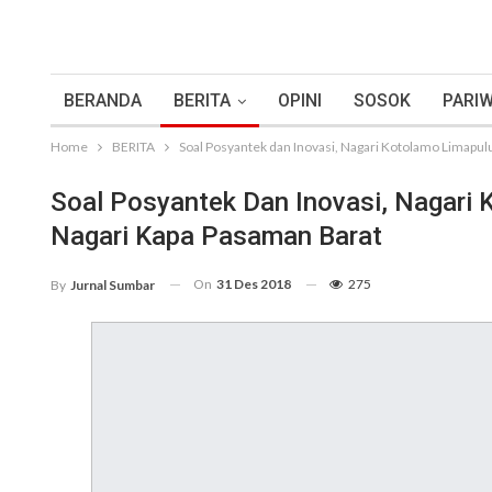
BERANDA
BERITA
OPINI
SOSOK
PARIW
Home
BERITA
Soal Posyantek dan Inovasi, Nagari Kotolamo Limapul
Soal Posyantek Dan Inovasi, Nagari 
Nagari Kapa Pasaman Barat
On
31 Des 2018
275
By
Jurnal Sumbar