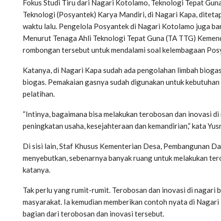
Fokus Studi Tiru dari Nagari Kotolamo, Teknologi Tepat Gu
Teknologi (Posyantek) Karya Mandiri, di Nagari Kapa, ditet
waktu lalu. Pengelola Posyantek di Nagari Kotolamo juga ba
Menurut Tenaga Ahli Teknologi Tepat Guna (TA TTG) Kemend
rombongan tersebut untuk mendalami soal kelembagaan Posya
Katanya, di Nagari Kapa sudah ada pengolahan limbah bioga
biogas. Pemakaian gasnya sudah digunakan untuk kebutuhan s
pelatihan.
“Intinya, bagaimana bisa melakukan terobosan dan inovasi di
peningkatan usaha, kesejahteraan dan kemandirian,” kata Yusr
Di sisi lain, Staf Khusus Kementerian Desa, Pembangunan D
menyebutkan, sebenarnya banyak ruang untuk melakukan tero
katanya.
Tak perlu yang rumit-rumit. Terobosan dan inovasi di nagari 
masyarakat. Ia kemudian memberikan contoh nyata di Nagar
bagian dari terobosan dan inovasi tersebut.