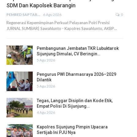
SDM Dan Kapolsek Barangin
PEMRED SAPTARIUS
6 Agu 2026
0
Regenerasi Kepemimpinan Perkuat Pelayanan Polri Presisi
JURNAL SUMBAR| Sawahlunto - Kapolres Sawahlunto, AKBP…
Pembangunan Jembatan TKR Lubuktarok
Sijunjung Dimulai, CV Beringin…
5 Agu 2026
Pengurus PWI Dharmasraya 2026–2029
Dilantik
5 Agu 2026
Tegas, Langgar Disiplin dan Kode Etik,
Empat Polisi Di Sijunjung…
4 Agu 2026
Kapolres Sijunjung Pimpin Upacara
Sertijab Ini PJU Nya