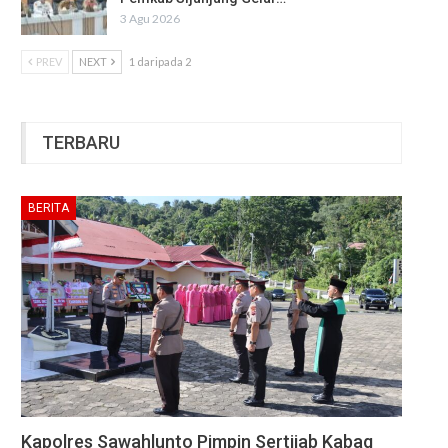
3 Agu 2026
PREV
NEXT
1 daripada 2
TERBARU
BERITA
Kapolres Sawahlunto Pimpin Sertijab Kabag