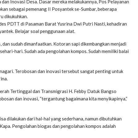
na dan Inovasi Desa. Dasar mereka melakukannya, Pos Pelayanan
apkan sebagai pemenang II Posyantek se-Sumbar, beberapa
ru dikukuhkan.
es PDTT di Pasaman Barat Yusrina Dwi Putri Nasti, kehadiran
ntek. Belajar soal penggunaan alat.
s, dan sudah dimanfaatkan. Kotoran sapi dikembangkan menjadi
ehari-hari. Sudah ada pengolahan kompos. Sudah memiliki balai
 nagari. Terobosan dan inovasi tersebut sangat penting untuk
ina.
aerah Tertinggal dan Transmigrasi H. Febby Datuk Bangso
bosan dan inovasi, “tergantung bagaimana kita menyikapinya,”
bisa dilakukan dari hal-hal yang sederhana, namun dibutuhkan
i Kapa. Pengolahan biogas dan pengolahan kompos adalah