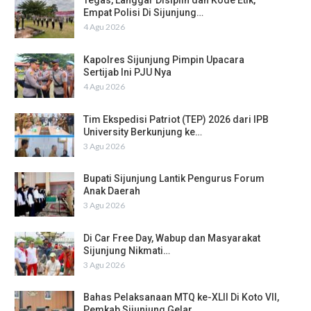
Tegas, Langgar Disiplin dan Kode Etik,
Empat Polisi Di Sijunjung…
4 Agu 2026
Kapolres Sijunjung Pimpin Upacara
Sertijab Ini PJU Nya
4 Agu 2026
Tim Ekspedisi Patriot (TEP) 2026 dari IPB
University Berkunjung ke…
3 Agu 2026
Bupati Sijunjung Lantik Pengurus Forum
Anak Daerah
3 Agu 2026
Di Car Free Day, Wabup dan Masyarakat
Sijunjung Nikmati…
3 Agu 2026
Bahas Pelaksanaan MTQ ke-XLII Di Koto VII,
Pemkab Sijunjung Gelar…