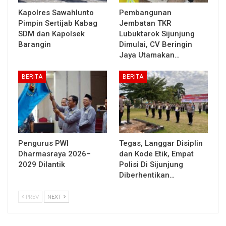
Kapolres Sawahlunto
Pembangunan
Pimpin Sertijab Kabag
Jembatan TKR
SDM dan Kapolsek
Lubuktarok Sijunjung
Barangin
Dimulai, CV Beringin
Jaya Utamakan…
BERITA
BERITA
Pengurus PWI
Tegas, Langgar Disiplin
Dharmasraya 2026–
dan Kode Etik, Empat
2029 Dilantik
Polisi Di Sijunjung
Diberhentikan…
PREV
NEXT