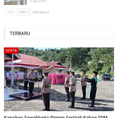
3 Agu 2026
PREV
NEXT
1 daripada 2
TERBARU
BERITA
Kapolres Sawahlunto Pimpin Sertijab Kabag SDM