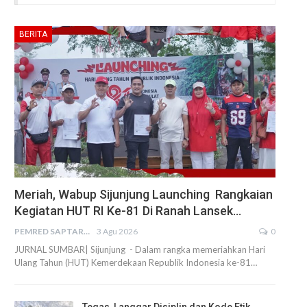
BERITA
Meriah, Wabup Sijunjung Launching Rangkaian
Kegiatan HUT RI Ke-81 Di Ranah Lansek…
PEMRED SAPTARIUS
3 Agu 2026
0
JURNAL SUMBAR| Sijunjung - Dalam rangka memeriahkan Hari
Ulang Tahun (HUT) Kemerdekaan Republik Indonesia ke-81…