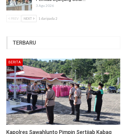
3 Agu 2026
PREV
NEXT
1 daripada 2
TERBARU
BERITA
Kapolres Sawahlunto Pimpin Sertijab Kabag