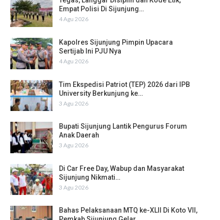
Tegas, Langgar Disiplin dan Kode Etik,
Empat Polisi Di Sijunjung…
4 Agu 2026
Kapolres Sijunjung Pimpin Upacara
Sertijab Ini PJU Nya
4 Agu 2026
Tim Ekspedisi Patriot (TEP) 2026 dari IPB
University Berkunjung ke…
3 Agu 2026
Bupati Sijunjung Lantik Pengurus Forum
Anak Daerah
3 Agu 2026
Di Car Free Day, Wabup dan Masyarakat
Sijunjung Nikmati…
3 Agu 2026
Bahas Pelaksanaan MTQ ke-XLII Di Koto VII,
Pemkab Sijunjung Gelar…