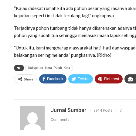
“Kalau didekat rumah kita ada pohon besar yang rasanya aka
kejadian seperti ini tidak terulang lagi,” ungkapnya.
Terjadinya pohon tumbang tidak hanya dikarenakan adanya ti
pohon yang sudah tua sehingga memasuki masa lapuk sehingg
“Untuk itu, kami mengharap masyarakat hati-hati dan waspada
belakangan sering melanda,” pungkasnya. (Ridho)
Kabupaten_Lima_Puluh_Kota
Share
Facebook
Twitter
Pinterest
Jurnal Sumbar
8914 Posts
0
Comments