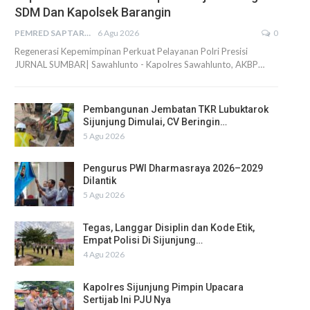
SDM Dan Kapolsek Barangin
PEMRED SAPTARIUS
6 Agu 2026
0
Regenerasi Kepemimpinan Perkuat Pelayanan Polri Presisi
JURNAL SUMBAR| Sawahlunto - Kapolres Sawahlunto, AKBP…
Pembangunan Jembatan TKR Lubuktarok
Sijunjung Dimulai, CV Beringin…
5 Agu 2026
Pengurus PWI Dharmasraya 2026–2029
Dilantik
5 Agu 2026
Tegas, Langgar Disiplin dan Kode Etik,
Empat Polisi Di Sijunjung…
4 Agu 2026
Kapolres Sijunjung Pimpin Upacara
Sertijab Ini PJU Nya