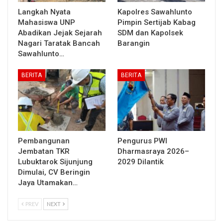
Langkah Nyata
Kapolres Sawahlunto
Mahasiswa UNP
Pimpin Sertijab Kabag
Abadikan Jejak Sejarah
SDM dan Kapolsek
Nagari Taratak Bancah
Barangin
Sawahlunto…
BERITA
BERITA
Pembangunan
Pengurus PWI
Jembatan TKR
Dharmasraya 2026–
Lubuktarok Sijunjung
2029 Dilantik
Dimulai, CV Beringin
Jaya Utamakan…
PREV
NEXT