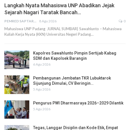
Langkah Nyata Mahasiswa UNP Abadikan Jejak
Sejarah Nagari Taratak Bancah…
PEMRED SAPTARIUS
8 Agu 2026
0
Mahasiswa UNP Padang JURNAL SUMBAR| Sawahlunto – Mahasiswa
Kuliah Kerja Nyata (KKN) Universitas Negeri Padang…
Kapolres Sawahlunto Pimpin Sertijab Kabag
SDM dan Kapolsek Barangin
6 Agu 2026
Pembangunan Jembatan TKR Lubuktarok
Sijunjung Dimulai, CV Beringin…
5 Agu 2026
Pengurus PWI Dharmasraya 2026–2029 Dilantik
5 Agu 2026
Tegas, Langgar Disiplin dan Kode Etik, Empat