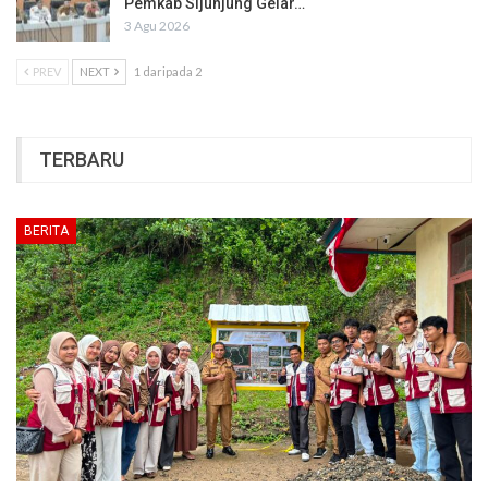
Pemkab Sijunjung Gelar…
3 Agu 2026
PREV
NEXT
1 daripada 2
TERBARU
BERITA