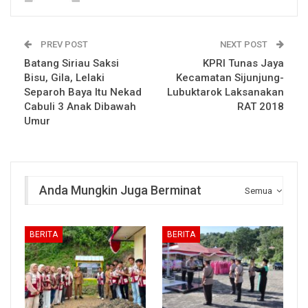
PREV POST
NEXT POST
Batang Siriau Saksi
KPRI Tunas Jaya
Bisu, Gila, Lelaki
Kecamatan Sijunjung-
Separoh Baya Itu Nekad
Lubuktarok Laksanakan
Cabuli 3 Anak Dibawah
RAT 2018
Umur
Anda Mungkin Juga Berminat
Semua
BERITA
BERITA