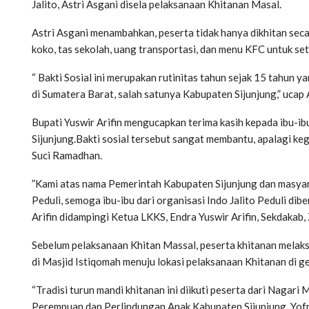
Jalito, Astri Asgani disela pelaksanaan Khitanan Masal.
Astri Asgani menambahkan, peserta tidak hanya dikhitan secar
koko, tas sekolah, uang transportasi, dan menu KFC untuk set
“ Bakti Sosial ini merupakan rutinitas tahun sejak 15 tahun y
di Sumatera Barat, salah satunya Kabupaten Sijunjung,” ucap 
Bupati Yuswir Arifin mengucapkan terima kasih kepada ibu-ib
Sijunjung.Bakti sosial tersebut sangat membantu, apalagi ke
Suci Ramadhan.
”Kami atas nama Pemerintah Kabupaten Sijunjung dan masyara
Peduli, semoga ibu-ibu dari organisasi Indo Jalito Peduli dib
Arifin didampingi Ketua LKKS, Endra Yuswir Arifin, Sekdakab
Sebelum pelaksanaan Khitan Massal, peserta khitanan melaks
di Masjid Istiqomah menuju lokasi pelaksanaan Khitanan di 
“Tradisi turun mandi khitanan ini diikuti peserta dari Nagar
Perempuan dan Perlindungan Anak Kabupaten Sijunjung, Yofri