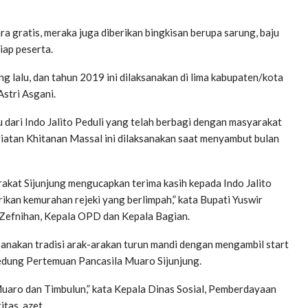
a gratis, meraka juga diberikan bingkisan berupa sarung, baju
iap peserta.
ang lalu, dan tahun 2019 ini dilaksanakan di lima kabupaten/kota
Astri Asgani.
u dari Indo Jalito Peduli yang telah berbagi dengan masyarakat
giatan Khitanan Massal ini dilaksanakan saat menyambut bulan
kat Sijunjung mengucapkan terima kasih kepada Indo Jalito
erikan kemurahan rejeki yang berlimpah,” kata Bupati Yuswir
, Zefnihan, Kepala OPD dan Kepala Bagian.
anakan tradisi arak-arakan turun mandi dengan mengambil start
gedung Pertemuan Pancasila Muaro Sijunjung.
i Muaro dan Timbulun,” kata Kepala Dinas Sosial, Pemberdayaan
tas. azet