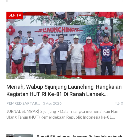
BERITA
Meriah, Wabup Sijunjung Launching Rangkaian
Kegiatan HUT RI Ke-81 Di Ranah Lansek…
PEMRED SAPTARIUS
3 Agu 2026
0
JURNAL SUMBAR| Sijunjung - Dalam rangka memeriahkan Hari
Ulang Tahun (HUT) Kemerdekaan Republik Indonesia ke-81…