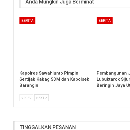
Anda Mungkin Juga Berminat
BERITA
BERITA
Kapolres Sawahlunto Pimpin
Pembangunan 
Sertijab Kabag SDM dan Kapolsek
Lubuktarok Siju
Barangin
Beringin Jaya 
PREV
NEXT
TINGGALKAN PESANAN