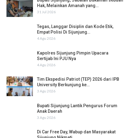
Bupati Sijunjung; Jabatan Bukanlah sebuah
Hak, Melainkan Amanah yang…
31 Jul 2026
Tegas, Langgar Disiplin dan Kode Etik,
Empat Polisi Di Sijunjung…
4 Agu 2026
Kapolres Sijunjung Pimpin Upacara
Sertijab Ini PJU Nya
4 Agu 2026
Tim Ekspedisi Patriot (TEP) 2026 dari IPB
University Berkunjung ke…
3 Agu 2026
Bupati Sijunjung Lantik Pengurus Forum
Anak Daerah
3 Agu 2026
Di Car Free Day, Wabup dan Masyarakat
Sijunjung Nikmati…