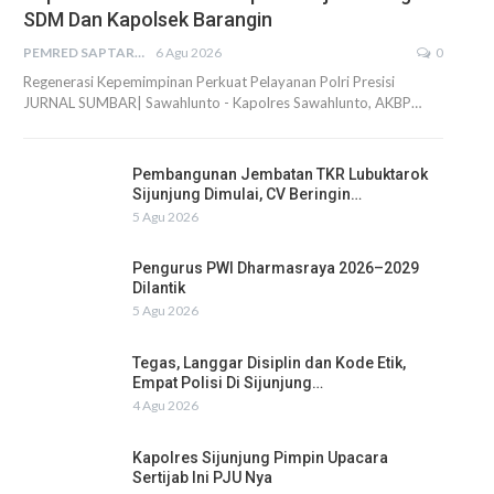
SDM Dan Kapolsek Barangin
PEMRED SAPTARIUS
6 Agu 2026
0
Regenerasi Kepemimpinan Perkuat Pelayanan Polri Presisi
JURNAL SUMBAR| Sawahlunto - Kapolres Sawahlunto, AKBP…
Pembangunan Jembatan TKR Lubuktarok
Sijunjung Dimulai, CV Beringin…
5 Agu 2026
Pengurus PWI Dharmasraya 2026–2029
Dilantik
5 Agu 2026
Tegas, Langgar Disiplin dan Kode Etik,
Empat Polisi Di Sijunjung…
4 Agu 2026
Kapolres Sijunjung Pimpin Upacara
Sertijab Ini PJU Nya