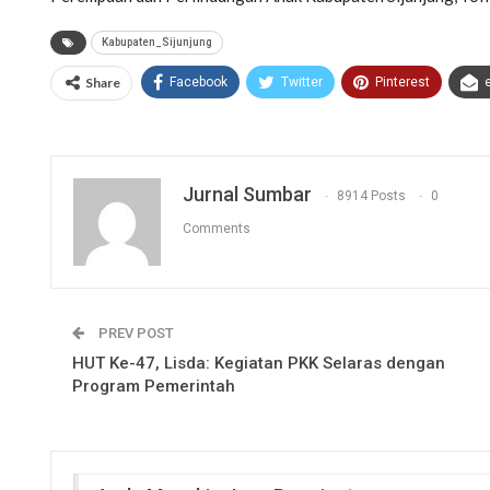
Kabupaten_Sijunjung
Share
Facebook
Twitter
Pinterest
Jurnal Sumbar
8914 Posts
0
Comments
PREV POST
HUT Ke-47, Lisda: Kegiatan PKK Selaras dengan
Program Pemerintah