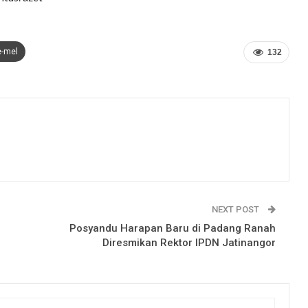
e-mel
132
NEXT POST
Posyandu Harapan Baru di Padang Ranah
Diresmikan Rektor IPDN Jatinangor