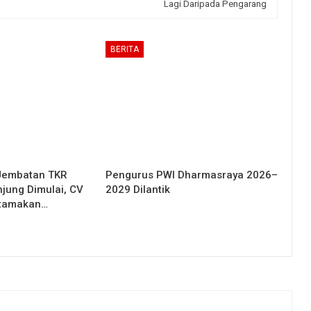
Lagi Daripada Pengarang
BERITA
Jembatan TKR
Pengurus PWI Dharmasraya 2026–
njung Dimulai, CV
2029 Dilantik
Utamakan…