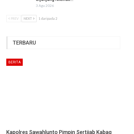
3 Agu 2026
PREV
NEXT
1 daripada 2
TERBARU
BERITA
Kapolres Sawahlunto Pimpin Sertijab Kabag