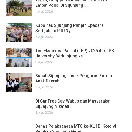
Tegas, Langgar Disiplin dan Kode Etik,
Empat Polisi Di Sijunjung…
4 Agu 2026
Kapolres Sijunjung Pimpin Upacara
Sertijab Ini PJU Nya
4 Agu 2026
Tim Ekspedisi Patriot (TEP) 2026 dari IPB
University Berkunjung ke…
3 Agu 2026
Bupati Sijunjung Lantik Pengurus Forum
Anak Daerah
3 Agu 2026
Di Car Free Day, Wabup dan Masyarakat
Sijunjung Nikmati…
3 Agu 2026
Bahas Pelaksanaan MTQ ke-XLII Di Koto VII,
Pemkab Sijunjung Gelar…