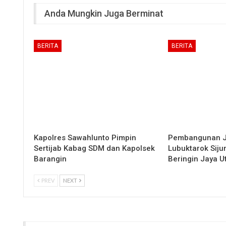
Anda Mungkin Juga Berminat
BERITA
BERITA
Kapolres Sawahlunto Pimpin
Pembangunan 
Sertijab Kabag SDM dan Kapolsek
Lubuktarok Siju
Barangin
Beringin Jaya 
PREV
NEXT