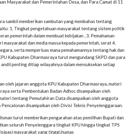
yaan Masyarakat dan Pemerintahan Desa, dan Para Camat di 11
ra sambil memberikan sambutan yang membahas tentang
aitu: 1. Tingkat pengetahuan masyarakat tentang sistem politik
peran pemerintah dalam membuat kebijakan , 3. Pemahaman
i masyarakat dan media massa kepada pemerintah, serat 4.
ernegara, serta memperluas mana pemahamannya tentang hak dan
a KPU Kabupaten Dharmasraya turut mengundang SKPD dan para
andil penting ditiap wilayahnya dalam mensuksekan setiap
an oleh jajaran anggota KPU Kabupaten Dharmasraya, materi
sraya serta Pembentukan Badan Adhoc disampaikan oleh
, materi tentang Pemutahiran Data disampaikan oleh anggota
an Pencalonan disampaikan oleh Divisi Teknis Penyelenggaraan.
isman turut memberikan pengarahan atas pemilihan Bupati dan
kan seluruh Penyelenggara tingkat KPU hingga tingkat TPS
tisipasi masyarakat yang tinggi.humas