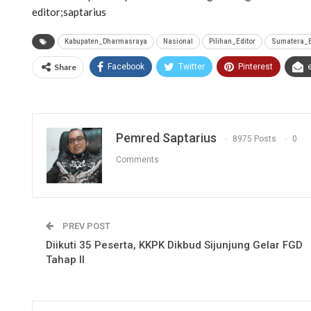
editor;saptarius
Kabupaten_Dharmasraya
Nasional
Pilihan_Editor
Sumatera_B
Share
Facebook
Twitter
Pinterest
Pemred Saptarius
8975 Posts
0
Comments
PREV POST
Diikuti 35 Peserta, KKPK Dikbud Sijunjung Gelar FGD
Tahap II