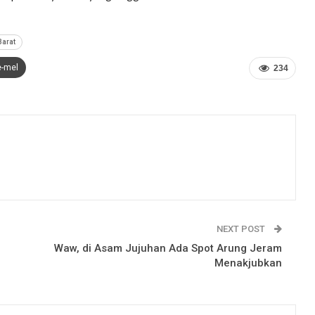
arat
e-mel
234
NEXT POST
Waw, di Asam Jujuhan Ada Spot Arung Jeram
Menakjubkan