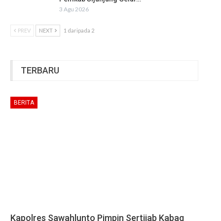
3 Agu 2026
PREV
NEXT
1 daripada 2
TERBARU
BERITA
Kapolres Sawahlunto Pimpin Sertijab Kabag