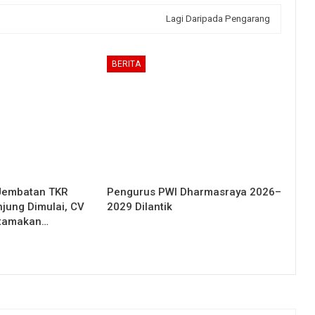
Lagi Daripada Pengarang
BERITA
Jembatan TKR
Pengurus PWI Dharmasraya 2026–
njung Dimulai, CV
2029 Dilantik
Utamakan…