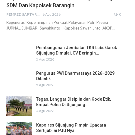
SDM Dan Kapolsek Barangin
PEMRED SAPTARIUS
6 Agu 2026
0
Regenerasi Kepemimpinan Perkuat Pelayanan Polri Presisi
JURNAL SUMBAR| Sawahlunto - Kapolres Sawahlunto, AKBP…
Pembangunan Jembatan TKR Lubuktarok
Sijunjung Dimulai, CV Beringin…
5 Agu 2026
Pengurus PWI Dharmasraya 2026–2029
Dilantik
5 Agu 2026
Tegas, Langgar Disiplin dan Kode Etik,
Empat Polisi Di Sijunjung…
4 Agu 2026
Kapolres Sijunjung Pimpin Upacara
Sertijab Ini PJU Nya