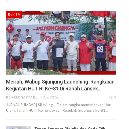
BERITA
Meriah, Wabup Sijunjung Launching Rangkaian
Kegiatan HUT RI Ke-81 Di Ranah Lansek…
PEMRED SAPTARIUS
3 Agu 2026
0
JURNAL SUMBAR| Sijunjung - Dalam rangka memeriahkan Hari
Ulang Tahun (HUT) Kemerdekaan Republik Indonesia ke-81…