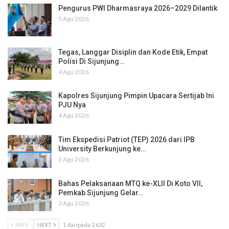
Pengurus PWI Dharmasraya 2026–2029 Dilantik
5 Agu 2026
Tegas, Langgar Disiplin dan Kode Etik, Empat
Polisi Di Sijunjung…
4 Agu 2026
Kapolres Sijunjung Pimpin Upacara Sertijab Ini
PJU Nya
4 Agu 2026
Tim Ekspedisi Patriot (TEP) 2026 dari IPB
University Berkunjung ke…
3 Agu 2026
Bahas Pelaksanaan MTQ ke-XLII Di Koto VII,
Pemkab Sijunjung Gelar…
3 Agu 2026
PREV
NEXT
1 daripada 2,632