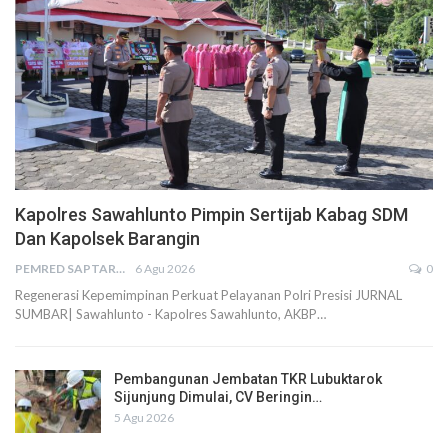
Kapolres Sawahlunto Pimpin Sertijab Kabag SDM
Dan Kapolsek Barangin
PEMRED SAPTARIUS
6 Agu 2026
0
Regenerasi Kepemimpinan Perkuat Pelayanan Polri Presisi JURNAL
SUMBAR| Sawahlunto - Kapolres Sawahlunto, AKBP…
Pembangunan Jembatan TKR Lubuktarok
Sijunjung Dimulai, CV Beringin…
5 Agu 2026