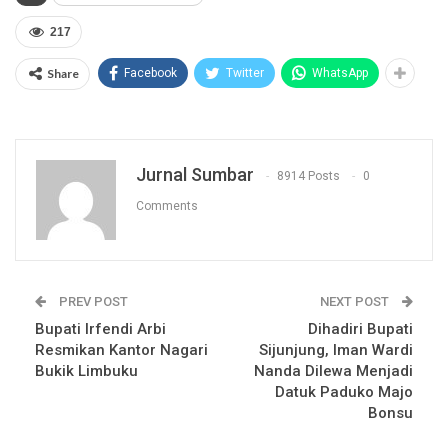
217
Share
Facebook
Twitter
WhatsApp
Jurnal Sumbar
8914 Posts
0
Comments
PREV POST
NEXT POST
Bupati Irfendi Arbi
Dihadiri Bupati
Resmikan Kantor Nagari
Sijunjung, Iman Wardi
Bukik Limbuku
Nanda Dilewa Menjadi
Datuk Paduko Majo
Bonsu