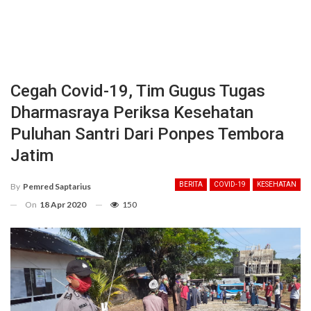
Cegah Covid-19, Tim Gugus Tugas
Dharmasraya Periksa Kesehatan
Puluhan Santri Dari Ponpes Tembora
Jatim
BERITA
COVID-19
KESEHATAN
By
Pemred Saptarius
On
18 Apr 2020
150