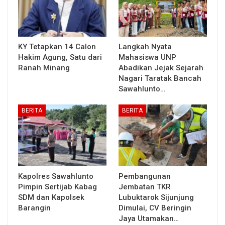
KY Tetapkan 14 Calon
Langkah Nyata
Hakim Agung, Satu dari
Mahasiswa UNP
Ranah Minang
Abadikan Jejak Sejarah
Nagari Taratak Bancah
Sawahlunto…
BERITA
BERITA
Kapolres Sawahlunto
Pembangunan
Pimpin Sertijab Kabag
Jembatan TKR
SDM dan Kapolsek
Lubuktarok Sijunjung
Barangin
Dimulai, CV Beringin
Jaya Utamakan…