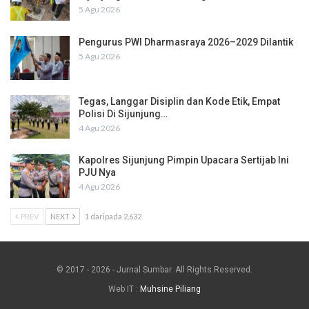
5 Agu 2026
Pengurus PWI Dharmasraya 2026–2029 Dilantik
5 Agu 2026
Tegas, Langgar Disiplin dan Kode Etik, Empat
Polisi Di Sijunjung…
4 Agu 2026
Kapolres Sijunjung Pimpin Upacara Sertijab Ini
PJU Nya
4 Agu 2026
PREV
NEXT
1 daripada 2,632
© 2017 - 2026 - Jurnal Sumbar. All Rights Reserved.
Web IT :
Muhsine Piliang