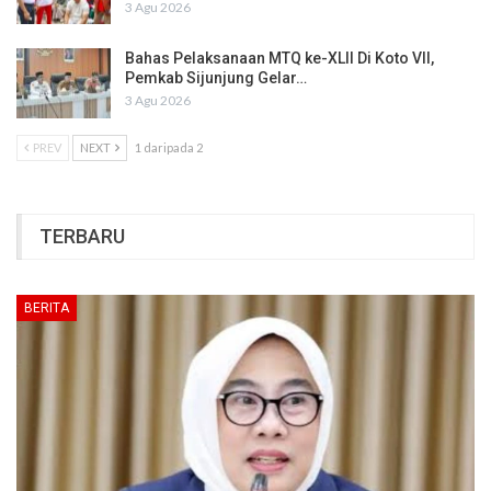
3 Agu 2026
Bahas Pelaksanaan MTQ ke-XLII Di Koto VII,
Pemkab Sijunjung Gelar…
3 Agu 2026
PREV
NEXT
1 daripada 2
TERBARU
BERITA