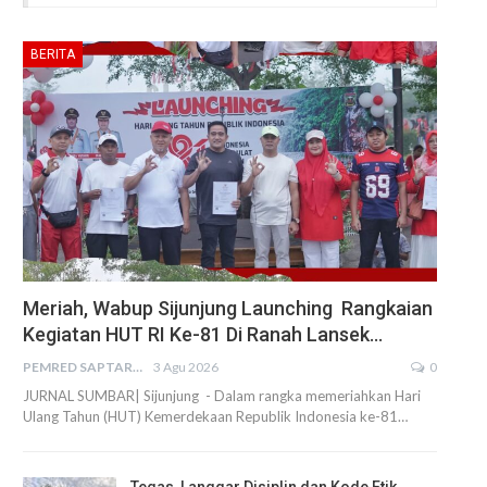
BERITA
Meriah, Wabup Sijunjung Launching Rangkaian
Kegiatan HUT RI Ke-81 Di Ranah Lansek…
PEMRED SAPTARIUS
3 Agu 2026
0
JURNAL SUMBAR| Sijunjung - Dalam rangka memeriahkan Hari
Ulang Tahun (HUT) Kemerdekaan Republik Indonesia ke-81…