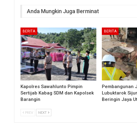
Anda Mungkin Juga Berminat
BERITA
BERITA
Kapolres Sawahlunto Pimpin
Pembangunan 
Sertijab Kabag SDM dan Kapolsek
Lubuktarok Siju
Barangin
Beringin Jaya 
PREV
NEXT