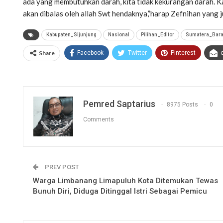
ada yang membutuhkan darah, kita tidak kekurangan darah. K
akan dibalas oleh allah Swt hendaknya,”harap Zefnihan yang 
Kabupaten_Sijunjung
Nasional
Pilihan_Editor
Sumatera_Bara
Share
Facebook
Twitter
Pinterest
Pemred Saptarius
8975 Posts
0
Comments
PREV POST
Warga Limbanang Limapuluh Kota Ditemukan Tewas
Bunuh Diri, Diduga Ditinggal Istri Sebagai Pemicu