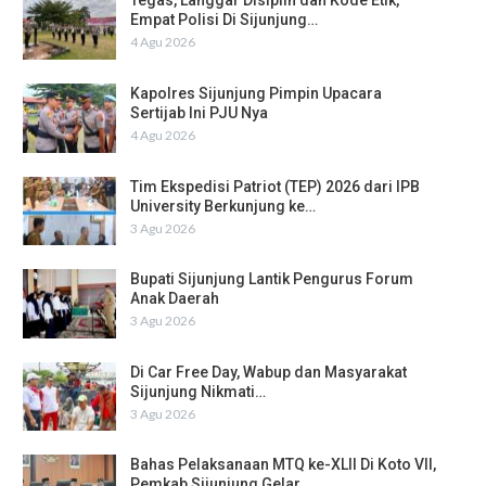
Tegas, Langgar Disiplin dan Kode Etik,
Empat Polisi Di Sijunjung…
4 Agu 2026
Kapolres Sijunjung Pimpin Upacara
Sertijab Ini PJU Nya
4 Agu 2026
Tim Ekspedisi Patriot (TEP) 2026 dari IPB
University Berkunjung ke…
3 Agu 2026
Bupati Sijunjung Lantik Pengurus Forum
Anak Daerah
3 Agu 2026
Di Car Free Day, Wabup dan Masyarakat
Sijunjung Nikmati…
3 Agu 2026
Bahas Pelaksanaan MTQ ke-XLII Di Koto VII,
Pemkab Sijunjung Gelar…