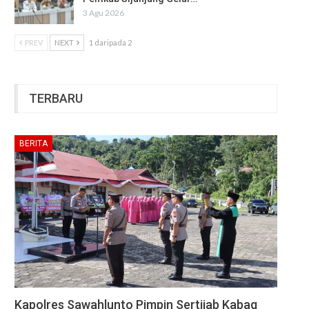
3 Agu 2026
PREV
NEXT
1 daripada 2
TERBARU
BERITA
Kapolres Sawahlunto Pimpin Sertijab Kabag