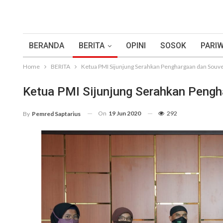
BERANDA
BERITA
OPINI
SOSOK
PARIW
Home
BERITA
Ketua PMI Sijunjung Serahkan Penghargaan dan Souv
Ketua PMI Sijunjung Serahkan Peng
On
19 Jun 2020
292
By
Pemred Saptarius