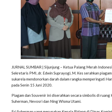
JURNAL SUMBAR | Sijunjung – Ketua Palang Merah Indonesia 
Sekretaris PMI, dr. Edwin Suprayogi, M. Kes serahkan piag
sukarela mendonorkan darah dalam rangka memperingati Har
pada Senin 15 Juni 2020.
Piagam dan Souvenir ini diserahkan secara simbolis di ruang 
Suherman, Nevosri dan Ning Wisma Utami.
Eri Suherman yang merupakan Kepala Bidang di Dinas Kominfo