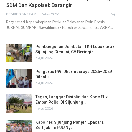
SDM Dan Kapolsek Barangin
PEMRED SAPTARIUS
6 Agu 2026
0
Regenerasi Kepemimpinan Perkuat Pelayanan Polri Presisi
JURNAL SUMBAR| Sawahlunto - Kapolres Sawahlunto, AKBP…
Pembangunan Jembatan TKR Lubuktarok
Sijunjung Dimulai, CV Beringin…
5 Agu 2026
Pengurus PWI Dharmasraya 2026–2029
Dilantik
5 Agu 2026
Tegas, Langgar Disiplin dan Kode Etik,
Empat Polisi Di Sijunjung…
4 Agu 2026
Kapolres Sijunjung Pimpin Upacara
Sertijab Ini PJU Nya