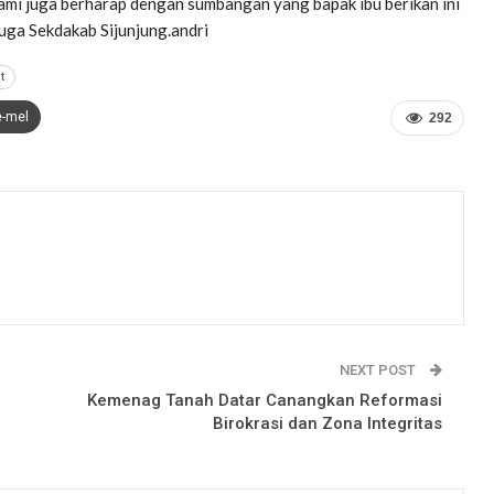
ami juga berharap dengan sumbangan yang bapak ibu berikan ini
juga Sekdakab Sijunjung.andri
t
e-mel
292
NEXT POST
Kemenag Tanah Datar Canangkan Reformasi
Birokrasi dan Zona Integritas