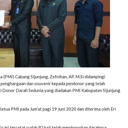
(PMI) Cabang Sijunjung, Zefnihan, AP. M.Si didampingi
am penghargaan dan souvenir kepada pendonor yang telah
i Donor Darah Sedunia yang diadakan PMI Kabupaten Sijunjung
Ketua PMI pada Jum’at pagi 19 Juni 2020 dan diterima oleh Eri
 ini tercatat sudah 92 kali telah mendonorkan darahnya.