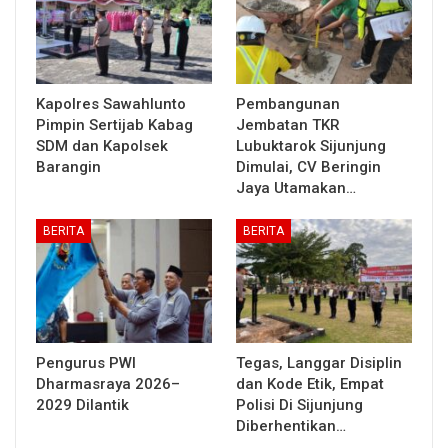
Kapolres Sawahlunto
Pembangunan
Pimpin Sertijab Kabag
Jembatan TKR
SDM dan Kapolsek
Lubuktarok Sijunjung
Barangin
Dimulai, CV Beringin
Jaya Utamakan…
BERITA
BERITA
Pengurus PWI
Tegas, Langgar Disiplin
Dharmasraya 2026–
dan Kode Etik, Empat
2029 Dilantik
Polisi Di Sijunjung
Diberhentikan…