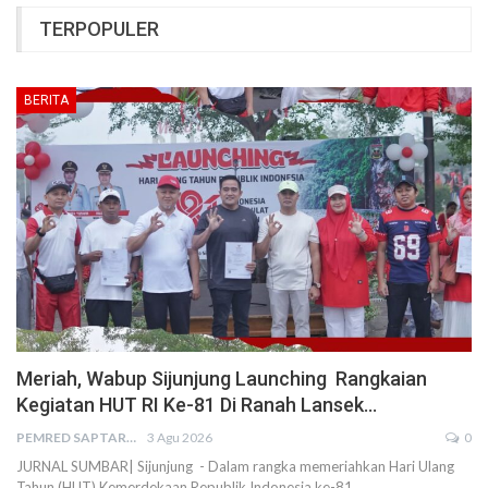
TERPOPULER
BERITA
Meriah, Wabup Sijunjung Launching Rangkaian
Kegiatan HUT RI Ke-81 Di Ranah Lansek…
PEMRED SAPTARIUS
3 Agu 2026
0
JURNAL SUMBAR| Sijunjung - Dalam rangka memeriahkan Hari Ulang
Tahun (HUT) Kemerdekaan Republik Indonesia ke-81…