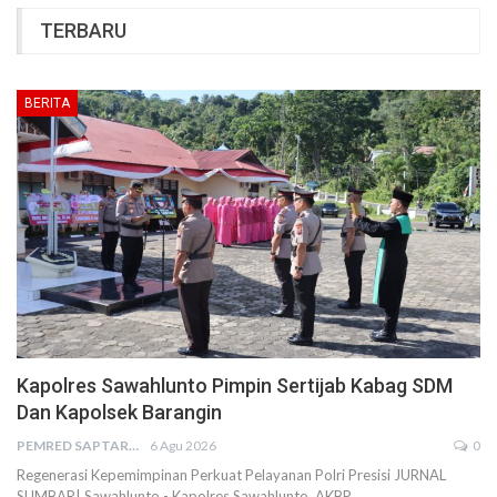
TERBARU
BERITA
Kapolres Sawahlunto Pimpin Sertijab Kabag SDM
Dan Kapolsek Barangin
PEMRED SAPTARIUS
6 Agu 2026
0
Regenerasi Kepemimpinan Perkuat Pelayanan Polri Presisi JURNAL
SUMBAR| Sawahlunto - Kapolres Sawahlunto, AKBP…