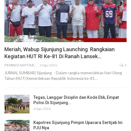
Meriah, Wabup Sijunjung Launching Rangkaian
Kegiatan HUT RI Ke-81 Di Ranah Lansek…
PEMRED SAPTARIUS
3 Agu 2026
0
JURNAL SUMBAR| Sijunjung - Dalam rangka memeriahkan Hari Ulang
Tahun (HUT) Kemerdekaan Republik Indonesia ke-81…
Tegas, Langgar Disiplin dan Kode Etik, Empat
Polisi Di Sijunjung…
4 Agu 2026
Kapolres Sijunjung Pimpin Upacara Sertijab Ini
PJU Nya