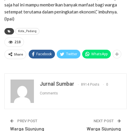
saja hal ini mampu memberikan banyak manfaat bagi warga
setempat terutama dalam peningkatan ekonomi,” imbuhnya.
(Ipai)
Kota_Padang
218
Share
Facebook
Twitter
WhatsApp
Jurnal Sumbar
8914 Posts
0
Comments
PREV POST
NEXT POST
Warga Sijunjung
Warga Sijunjung