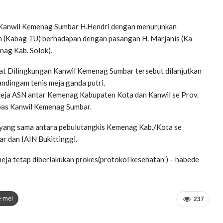
a Kanwil Kemenag Sumbar H.Hendri dengan menurunkan
n (Kabag TU) berhadapan dengan pasangan H. Marjanis (Ka
ag Kab. Solok).
bat Dilingkungan Kanwil Kemenag Sumbar tersebut dilanjutkan
tandingam tenis meja ganda putri.
 meja ASN antar Kemenag Kabupaten Kota dan Kanwil se Prov.
epas Kanwil Kemenag Sumbar.
 yang sama antara pebulutangkis Kemenag Kab./Kota se
 dan IAIN Bukittinggi.
eja tetap diberlakukan prokes(protokol kesehatan ) – habede
e-mel
237