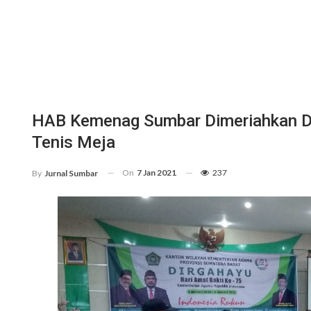
HAB Kemenag Sumbar Dimeriahkan De
Tenis Meja
On
7 Jan 2021
237
By
Jurnal Sumbar