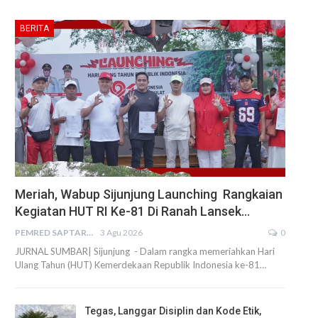
BERITA
Meriah, Wabup Sijunjung Launching Rangkaian
Kegiatan HUT RI Ke-81 Di Ranah Lansek…
PEMRED SAPTARIUS
3 Agu 2026
0
JURNAL SUMBAR| Sijunjung - Dalam rangka memeriahkan Hari
Ulang Tahun (HUT) Kemerdekaan Republik Indonesia ke-81…
Tegas, Langgar Disiplin dan Kode Etik,