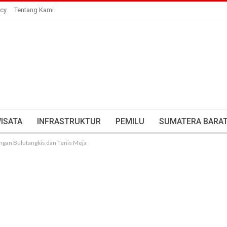
icy
Tentang Kami
ISATA
INFRASTRUKTUR
PEMILU
SUMATERA BARA
an Bulutangkis dan Tenis Meja