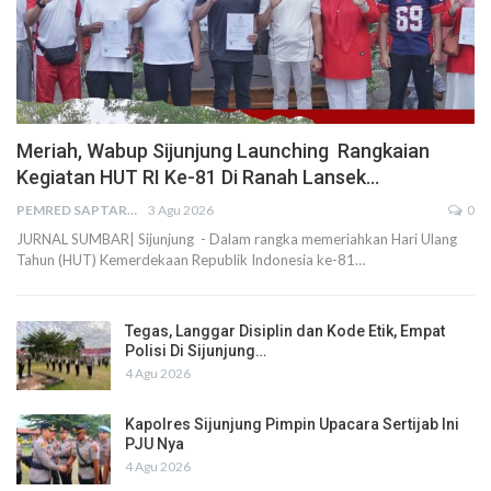
Meriah, Wabup Sijunjung Launching Rangkaian
Kegiatan HUT RI Ke-81 Di Ranah Lansek…
PEMRED SAPTARIUS
3 Agu 2026
0
JURNAL SUMBAR| Sijunjung - Dalam rangka memeriahkan Hari Ulang
Tahun (HUT) Kemerdekaan Republik Indonesia ke-81…
Tegas, Langgar Disiplin dan Kode Etik, Empat
Polisi Di Sijunjung…
4 Agu 2026
Kapolres Sijunjung Pimpin Upacara Sertijab Ini
PJU Nya
4 Agu 2026