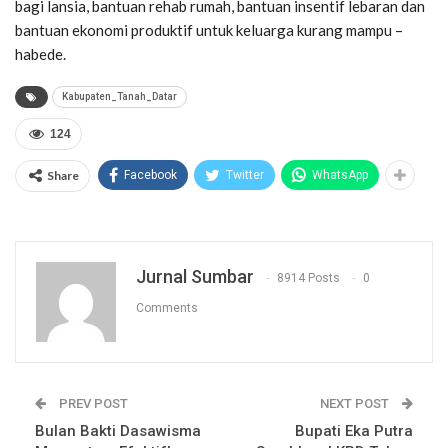
bagi lansia, bantuan rehab rumah, bantuan insentif lebaran dan
bantuan ekonomi produktif untuk keluarga kurang mampu –
habede.
Kabupaten_Tanah_Datar
124
Share
Facebook
Twitter
WhatsApp
Jurnal Sumbar
8914 Posts
0
Comments
PREV POST
NEXT POST
Bulan Bakti Dasawisma
Bupati Eka Putra