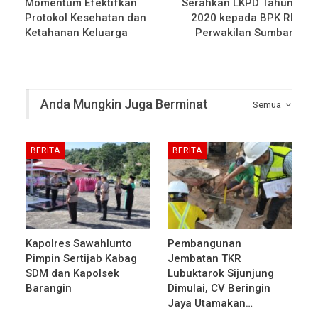
Momentum Efektifkan
Serahkan LKPD Tahun
Protokol Kesehatan dan
2020 kepada BPK RI
Ketahanan Keluarga
Perwakilan Sumbar
Anda Mungkin Juga Berminat
Semua
BERITA
BERITA
Kapolres Sawahlunto
Pembangunan
Pimpin Sertijab Kabag
Jembatan TKR
SDM dan Kapolsek
Lubuktarok Sijunjung
Barangin
Dimulai, CV Beringin
Jaya Utamakan…