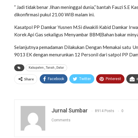
” Jadi tidak benar Jihan meninggal dunia,” bantah Fauzi S.E
dikonfirmasi pukul 21.00 WIB malam ini.
Kasatpol PP Damkar Yusnen M.Si diwakili Kabid Damkar Irwa
Korek Api Gas sekaligus Menyambar BBM(Bahan bakar minyak
Selanjutnya pemadaman Dilakukan Dengan Memakai satu Uni
9013 EK dengan menurunkan 12 Personil dari satpol PP Dam
Kabupaten_Tanah_Datar
Share
Facebook
Twitter
Pinterest
Jurnal Sumbar
8914 Posts
0
Comments