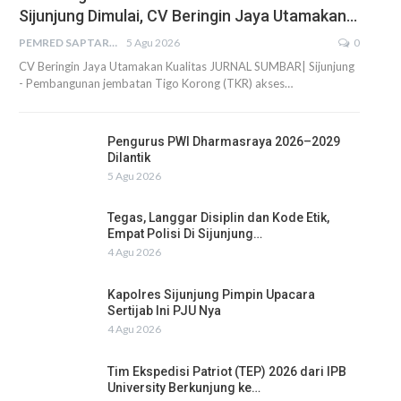
Sijunjung Dimulai, CV Beringin Jaya Utamakan…
PEMRED SAPTARIUS
5 Agu 2026
0
CV Beringin Jaya Utamakan Kualitas JURNAL SUMBAR| Sijunjung
- Pembangunan jembatan Tigo Korong (TKR) akses…
Pengurus PWI Dharmasraya 2026–2029
Dilantik
5 Agu 2026
Tegas, Langgar Disiplin dan Kode Etik,
Empat Polisi Di Sijunjung…
4 Agu 2026
Kapolres Sijunjung Pimpin Upacara
Sertijab Ini PJU Nya
4 Agu 2026
Tim Ekspedisi Patriot (TEP) 2026 dari IPB
University Berkunjung ke…