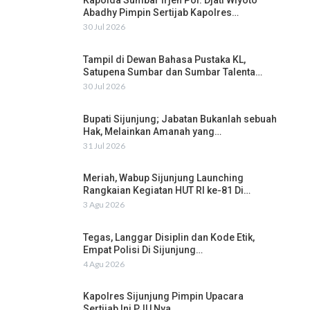
Kapolda Sumbar Irjen Pol. Djati Wiyoto
Abadhy Pimpin Sertijab Kapolres…
30 Jul 2026
Tampil di Dewan Bahasa Pustaka KL,
Satupena Sumbar dan Sumbar Talenta…
30 Jul 2026
Bupati Sijunjung; Jabatan Bukanlah sebuah
Hak, Melainkan Amanah yang…
31 Jul 2026
Meriah, Wabup Sijunjung Launching
Rangkaian Kegiatan HUT RI ke-81 Di…
3 Agu 2026
Tegas, Langgar Disiplin dan Kode Etik,
Empat Polisi Di Sijunjung…
4 Agu 2026
Kapolres Sijunjung Pimpin Upacara
Sertijab Ini PJU Nya