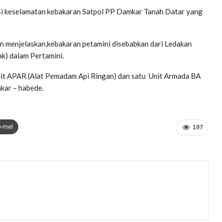
 Kasi keselamatan kebakaran Satpol PP Damkar Tanah Datar yang
n menjelaskan,kebakaran petamini disebabkan dari Ledakan
) dalam Pertamini.
t APAR (Alat Pemadam Api Ringan) dan satu Unit Armada BA
kar – habede.
e-mel
197