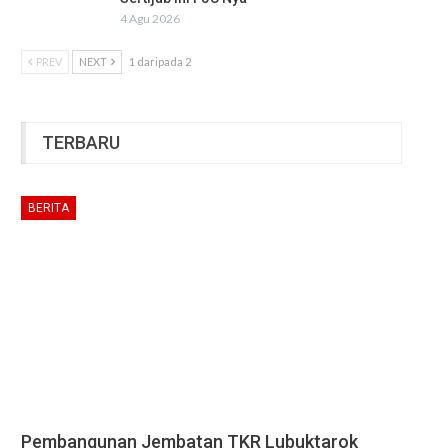
4 Agu 2026
PREV
NEXT
1 daripada 2
TERBARU
BERITA
Pembangunan Jembatan TKR Lubuktarok