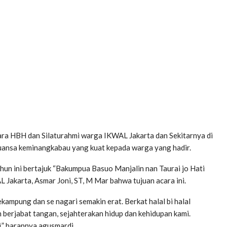
ara HBH dan Silaturahmi warga IKWAL Jakarta dan Sekitarnya di
ansa keminangkabau yang kuat kepada warga yang hadir.
un ini bertajuk “Bakumpua Basuo Manjalin nan Taurai jo Hati
 Jakarta, Asmar Joni, ST, M Mar bahwa tujuan acara ini.
ampung dan se nagari semakin erat. Berkat halal bi halal
 berjabat tangan, sejahterakan hidup dan kehidupan kami.
i,” harapnya.agusmardi