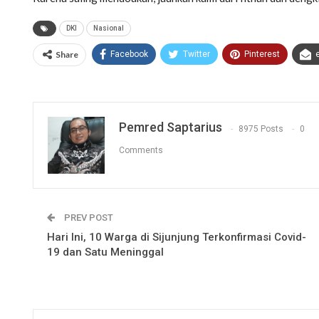
DKI
Nasional
Share
Facebook
Twitter
Pinterest
Pemred Saptarius
8975 Posts
0
Comments
PREV POST
Hari Ini, 10 Warga di Sijunjung Terkonfirmasi Covid-
19 dan Satu Meninggal