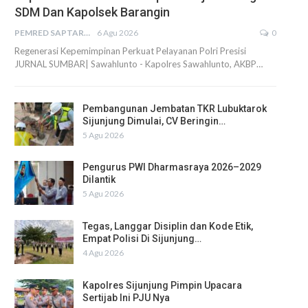
SDM Dan Kapolsek Barangin
PEMRED SAPTARIUS
6 Agu 2026
0
Regenerasi Kepemimpinan Perkuat Pelayanan Polri Presisi
JURNAL SUMBAR| Sawahlunto - Kapolres Sawahlunto, AKBP…
Pembangunan Jembatan TKR Lubuktarok
Sijunjung Dimulai, CV Beringin…
5 Agu 2026
Pengurus PWI Dharmasraya 2026–2029
Dilantik
5 Agu 2026
Tegas, Langgar Disiplin dan Kode Etik,
Empat Polisi Di Sijunjung…
4 Agu 2026
Kapolres Sijunjung Pimpin Upacara
Sertijab Ini PJU Nya