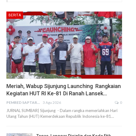
BERITA
Meriah, Wabup Sijunjung Launching Rangkaian
Kegiatan HUT RI Ke-81 Di Ranah Lansek…
PEMRED SAPTARIUS
3 Agu 2026
0
JURNAL SUMBAR| Sijunjung - Dalam rangka memeriahkan Hari
Ulang Tahun (HUT) Kemerdekaan Republik Indonesia ke-81…