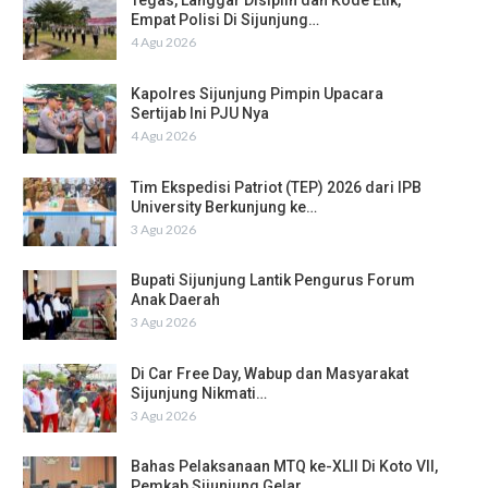
Tegas, Langgar Disiplin dan Kode Etik,
Empat Polisi Di Sijunjung…
4 Agu 2026
Kapolres Sijunjung Pimpin Upacara
Sertijab Ini PJU Nya
4 Agu 2026
Tim Ekspedisi Patriot (TEP) 2026 dari IPB
University Berkunjung ke…
3 Agu 2026
Bupati Sijunjung Lantik Pengurus Forum
Anak Daerah
3 Agu 2026
Di Car Free Day, Wabup dan Masyarakat
Sijunjung Nikmati…
3 Agu 2026
Bahas Pelaksanaan MTQ ke-XLII Di Koto VII,
Pemkab Sijunjung Gelar…