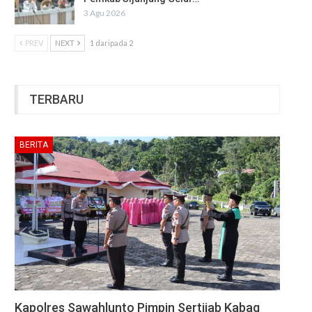
3 Agu 2026
PREV
NEXT
1 daripada 2
TERBARU
BERITA
Kapolres Sawahlunto Pimpin Sertijab Kabag