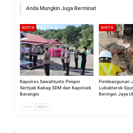
Anda Mungkin Juga Berminat
BERITA
BERITA
Kapolres Sawahlunto Pimpin
Pembangunan 
Sertijab Kabag SDM dan Kapolsek
Lubuktarok Siju
Barangin
Beringin Jaya 
PREV
NEXT