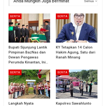
Anda Mungkin Juga Berminat
Semua
BERITA
BERITA
Bupati Sijunjung Lantik
KY Tetapkan 14 Calon
Pimpinan BazNas dan
Hakim Agung, Satu dari
Dewan Pengawas
Ranah Minang
Perumda Kinantan, Ini…
BERITA
BERITA
Langkah Nyata
Kapolres Sawahlunto