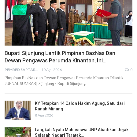
Bupati Sijunjung Lantik Pimpinan BazNas Dan
Dewan Pengawas Perumda Kinantan, Ini…
PEMRED SAPTARIUS
10 Agu 2026
0
Pimpinan BazNas dan Dewan Pengawas Perumda Kinantan Dilantik
JURNAL SUMBAR| Sijunjung - Bupati Sijunjung,…
KY Tetapkan 14 Calon Hakim Agung, Satu dari
Ranah Minang
8 Agu 2026
Langkah Nyata Mahasiswa UNP Abadikan Jejak
Sejarah Nagari Taratak…