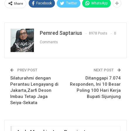
Share
Facebook
Twitter
WhatsApp
Pemred Saptarius
8978 Posts
0
Comments
PREV POST
NEXT POST
Silaturahmi dengan
Ditanggapi 7.074
Perantau Lengayang di
Responden, Ini 10 Besar
Jakarta,Zarfi Deson
Poling 100 Hari Kerja
Imbau Tetap Jaga
Bupati Sijunjung
Seiya-Sekata