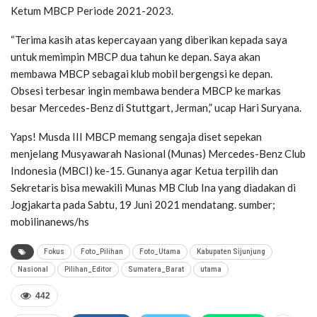
Ketum MBCP Periode 2021-2023.
“Terima kasih atas kepercayaan yang diberikan kepada saya
untuk memimpin MBCP dua tahun ke depan. Saya akan
membawa MBCP sebagai klub mobil bergengsi ke depan.
Obsesi terbesar ingin membawa bendera MBCP ke markas
besar Mercedes-Benz di Stuttgart, Jerman,” ucap Hari Suryana.
Yaps! Musda III MBCP memang sengaja diset sepekan
menjelang Musyawarah Nasional (Munas) Mercedes-Benz Club
Indonesia (MBCI) ke-15. Gunanya agar Ketua terpilih dan
Sekretaris bisa mewakili Munas MB Club Ina yang diadakan di
Jogjakarta pada Sabtu, 19 Juni 2021 mendatang. sumber;
mobilinanews/hs
Fokus
Foto_Pilihan
Foto_Utama
Kabupaten Sijunjung
Nasional
Pilihan_Editor
Sumatera_Barat
utama
442