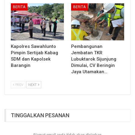
BERITA
BERITA
Kapolres Sawahlunto
Pembangunan
Pimpin Sertijab Kabag
Jembatan TKR
SDM dan Kapolsek
Lubuktarok Sijunjung
Barangin
Dimulai, CV Beringin
Jaya Utamakan…
PREV
NEXT
TINGGALKAN PESANAN
Alamat email anda tidak akan disiarkan.