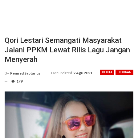
Qori Lestari Semangati Masyarakat
Jalani PPKM Lewat Rilis Lagu Jangan
Menyerah
Last updated
2 Agu 2021
BERITA
HIBURAN
By
Pemred Saptarius
179