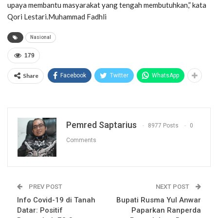
upaya membantu masyarakat yang tengah membutuhkan,” kata
Qori Lestari.Muhammad Fadhli
Nasional
179
Share
Facebook
Twitter
WhatsApp
Pemred Saptarius
8977 Posts
0
Comments
PREV POST
NEXT POST
Info Covid-19 di Tanah
Bupati Rusma Yul Anwar
Datar: Positif
Paparkan Ranperda