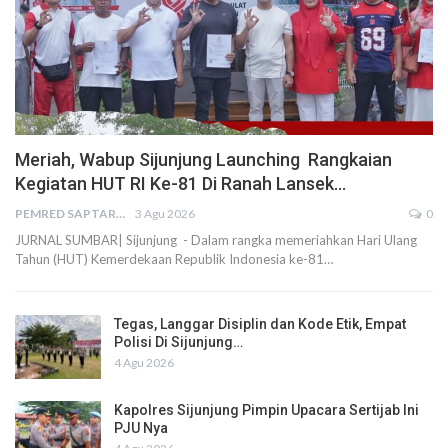
Meriah, Wabup Sijunjung Launching Rangkaian
Kegiatan HUT RI Ke-81 Di Ranah Lansek…
PEMRED SAPTARIUS
3 Agu 2026
0
JURNAL SUMBAR| Sijunjung - Dalam rangka memeriahkan Hari Ulang
Tahun (HUT) Kemerdekaan Republik Indonesia ke-81…
Tegas, Langgar Disiplin dan Kode Etik, Empat
Polisi Di Sijunjung…
4 Agu 2026
Kapolres Sijunjung Pimpin Upacara Sertijab Ini
PJU Nya