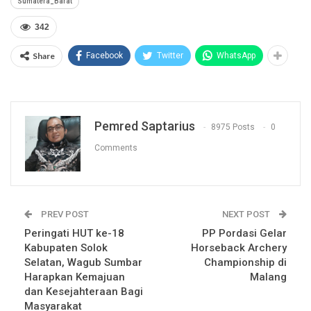
Sumatera_Barat
342
Share
Facebook
Twitter
WhatsApp
Pemred Saptarius
8975 Posts
0
Comments
PREV POST
NEXT POST
Peringati HUT ke-18
PP Pordasi Gelar
Kabupaten Solok
Horseback Archery
Selatan, Wagub Sumbar
Championship di
Harapkan Kemajuan
Malang
dan Kesejahteraan Bagi
Masyarakat