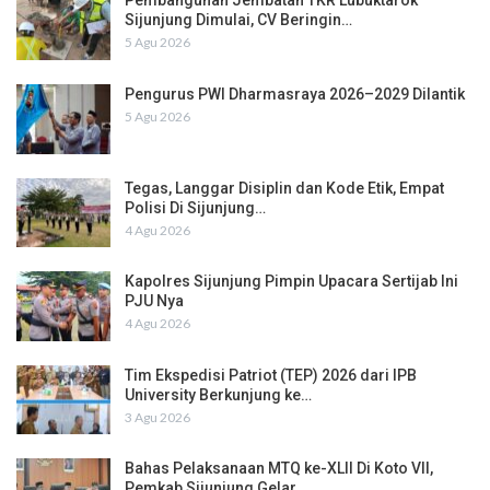
Pembangunan Jembatan TKR Lubuktarok
Sijunjung Dimulai, CV Beringin…
5 Agu 2026
Pengurus PWI Dharmasraya 2026–2029 Dilantik
5 Agu 2026
Tegas, Langgar Disiplin dan Kode Etik, Empat
Polisi Di Sijunjung…
4 Agu 2026
Kapolres Sijunjung Pimpin Upacara Sertijab Ini
PJU Nya
4 Agu 2026
Tim Ekspedisi Patriot (TEP) 2026 dari IPB
University Berkunjung ke…
3 Agu 2026
Bahas Pelaksanaan MTQ ke-XLII Di Koto VII,
Pemkab Sijunjung Gelar…