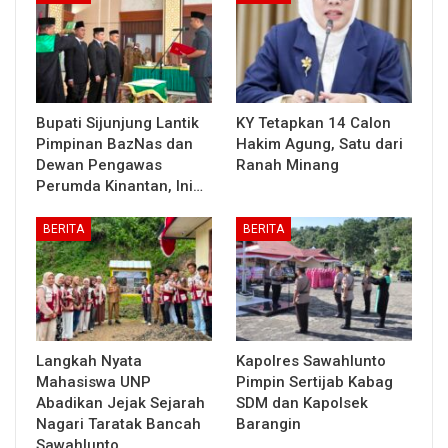
Bupati Sijunjung Lantik
KY Tetapkan 14 Calon
Pimpinan BazNas dan
Hakim Agung, Satu dari
Dewan Pengawas
Ranah Minang
Perumda Kinantan, Ini…
BERITA
BERITA
Langkah Nyata
Kapolres Sawahlunto
Mahasiswa UNP
Pimpin Sertijab Kabag
Abadikan Jejak Sejarah
SDM dan Kapolsek
Nagari Taratak Bancah
Barangin
Sawahlunto…