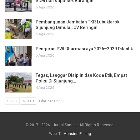
SDM dan Kapolsek Barangin
6 Agu 2026
Pembangunan Jembatan TKR Lubuktarok
Sijunjung Dimulai, CV Beringin…
5 Agu 2026
Pengurus PWI Dharmasraya 2026–2029 Dilantik
5 Agu 2026
Tegas, Langgar Disiplin dan Kode Etik, Empat
Polisi Di Sijunjung…
4 Agu 2026
PREV
NEXT
1 daripada 2,632
© 2017 - 2026 - Jurnal Sumbar. All Rights Reserved.
Web IT :
Muhsine Piliang