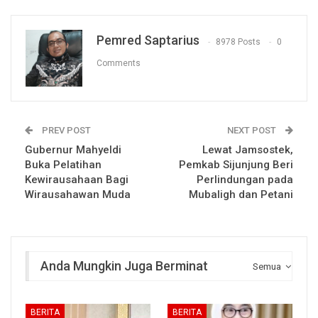
Pemred Saptarius
8978 Posts
0
Comments
PREV POST
NEXT POST
Gubernur Mahyeldi
Lewat Jamsostek,
Buka Pelatihan
Pemkab Sijunjung Beri
Kewirausahaan Bagi
Perlindungan pada
Wirausahawan Muda
Mubaligh dan Petani
Anda Mungkin Juga Berminat
Semua
BERITA
BERITA