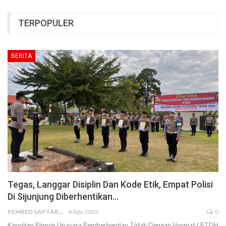
TERPOPULER
BERITA
Tegas, Langgar Disiplin Dan Kode Etik, Empat Polisi
Di Sijunjung Diberhentikan…
PEMRED SAPTARIUS
4 Agu 2026
0
Kapolres Pimpin Upacara Pemberhentian Tidak Dengan Hormat ( PTDH