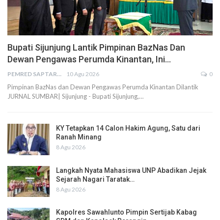
Bupati Sijunjung Lantik Pimpinan BazNas Dan
Dewan Pengawas Perumda Kinantan, Ini…
PEMRED SAPTARIUS
10 Agu 2026
0
Pimpinan BazNas dan Dewan Pengawas Perumda Kinantan Dilantik
JURNAL SUMBAR| Sijunjung - Bupati Sijunjung,…
KY Tetapkan 14 Calon Hakim Agung, Satu dari
Ranah Minang
8 Agu 2026
Langkah Nyata Mahasiswa UNP Abadikan Jejak
Sejarah Nagari Taratak…
8 Agu 2026
Kapolres Sawahlunto Pimpin Sertijab Kabag