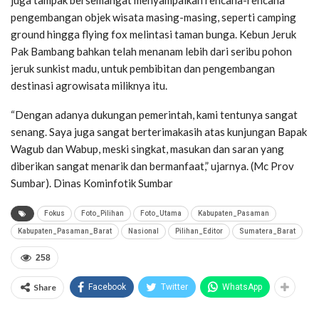
juga tampak bersemangat menyampaikan rencana-rencana
pengembangan objek wisata masing-masing, seperti camping
ground hingga flying fox melintasi taman bunga. Kebun Jeruk
Pak Bambang bahkan telah menanam lebih dari seribu pohon
jeruk sunkist madu, untuk pembibitan dan pengembangan
destinasi agrowisata miliknya itu.
“Dengan adanya dukungan pemerintah, kami tentunya sangat
senang. Saya juga sangat berterimakasih atas kunjungan Bapak
Wagub dan Wabup, meski singkat, masukan dan saran yang
diberikan sangat menarik dan bermanfaat,” ujarnya. (Mc Prov
Sumbar). Dinas Kominfotik Sumbar
Fokus
Foto_Pilihan
Foto_Utama
Kabupaten_Pasaman
Kabupaten_Pasaman_Barat
Nasional
Pilihan_Editor
Sumatera_Barat
258
Share
Facebook
Twitter
WhatsApp