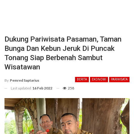
Dukung Pariwisata Pasaman, Taman
Bunga Dan Kebun Jeruk Di Puncak
Tonang Siap Berbenah Sambut
Wisatawan
BERITA
EKONOMI
PARIWISATA
By
Pemred Saptarius
Last updated
16 Feb 2022
258