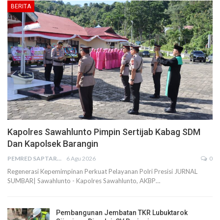
BERITA
Kapolres Sawahlunto Pimpin Sertijab Kabag SDM
Dan Kapolsek Barangin
PEMRED SAPTARIUS
6 Agu 2026
0
Regenerasi Kepemimpinan Perkuat Pelayanan Polri Presisi JURNAL
SUMBAR| Sawahlunto - Kapolres Sawahlunto, AKBP…
Pembangunan Jembatan TKR Lubuktarok