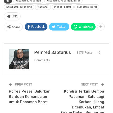
Kabupaten_Pasaman
Kabupaten_Pasaman_Barat
Kabupaten_Sijunjung
Nasional
Pilihan_Editor
Sumatera_Barat
331
Share
Facebook
Twitter
WhatsApp
Pemred Saptarius
8975 Posts
0
Comments
PREV POST
NEXT POST
Polres Pessel Salurkan
Kondisi Terkini Gempa
Bantuan Kemanusian
Pasaman, Satu Lagi
untuk Pasaman Barat
Korban Hilang
Ditemukan, Empat
Orang Dalam Pencarian