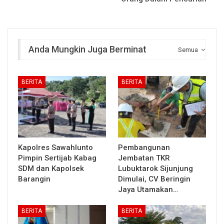
Anda Mungkin Juga Berminat
Semua
BERITA
BERITA
Kapolres Sawahlunto
Pembangunan
Pimpin Sertijab Kabag
Jembatan TKR
SDM dan Kapolsek
Lubuktarok Sijunjung
Barangin
Dimulai, CV Beringin
Jaya Utamakan…
BERITA
BERITA