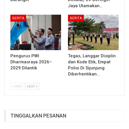
Jaya Utamakan…
BERITA
BERITA
Pengurus PWI
Tegas, Langgar Disiplin
Dharmasraya 2026–
dan Kode Etik, Empat
2029 Dilantik
Polisi Di Sijunjung
Diberhentikan…
PREV
NEXT
TINGGALKAN PESANAN