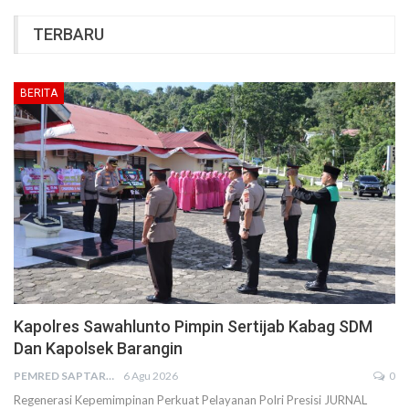
TERBARU
BERITA
Kapolres Sawahlunto Pimpin Sertijab Kabag SDM
Dan Kapolsek Barangin
PEMRED SAPTARIUS
6 Agu 2026
0
Regenerasi Kepemimpinan Perkuat Pelayanan Polri Presisi JURNAL