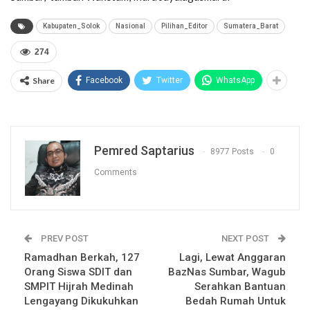
Kabupaten_Solok
Nasional
Pilihan_Editor
Sumatera_Barat
274
Share
Facebook
Twitter
WhatsApp
Pemred Saptarius
8977 Posts
0
Comments
PREV POST
NEXT POST
Ramadhan Berkah, 127
Lagi, Lewat Anggaran
Orang Siswa SDIT dan
BazNas Sumbar, Wagub
SMPIT Hijrah Medinah
Serahkan Bantuan
Lengayang Dikukuhkan
Bedah Rumah Untuk