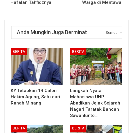
Hafalan Tahfidznya
Warga di Mentawai
Anda Mungkin Juga Berminat
Semua
BERITA
BERITA
KY Tetapkan 14 Calon
Langkah Nyata
Hakim Agung, Satu dari
Mahasiswa UNP
Ranah Minang
Abadikan Jejak Sejarah
Nagari Taratak Bancah
Sawahlunto…
BERITA
BERITA