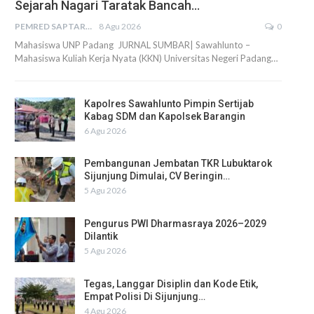
Sejarah Nagari Taratak Bancah…
PEMRED SAPTARIUS
8 Agu 2026
0
Mahasiswa UNP Padang JURNAL SUMBAR| Sawahlunto –
Mahasiswa Kuliah Kerja Nyata (KKN) Universitas Negeri Padang…
Kapolres Sawahlunto Pimpin Sertijab
Kabag SDM dan Kapolsek Barangin
6 Agu 2026
Pembangunan Jembatan TKR Lubuktarok
Sijunjung Dimulai, CV Beringin…
5 Agu 2026
Pengurus PWI Dharmasraya 2026–2029
Dilantik
5 Agu 2026
Tegas, Langgar Disiplin dan Kode Etik,
Empat Polisi Di Sijunjung…
4 Agu 2026