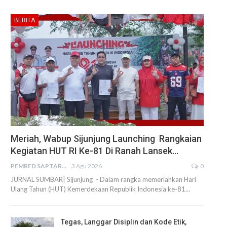
BERITA
Meriah, Wabup Sijunjung Launching Rangkaian
Kegiatan HUT RI Ke-81 Di Ranah Lansek…
PEMRED SAPTARIUS
3 Agu 2026
0
JURNAL SUMBAR| Sijunjung - Dalam rangka memeriahkan Hari
Ulang Tahun (HUT) Kemerdekaan Republik Indonesia ke-81…
Tegas, Langgar Disiplin dan Kode Etik,