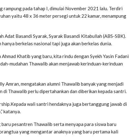
rampung pada tahap I, dimulai November 2021 lalu. Terdiri
eluruhan yaitu 48 x 36 meter persegi untuk 22 kamar, menampung
h Adat Basandi Syarak, Syarak Basandi Kitabullah (ABS-SBK).
anya berkelas nasional tapi juga akan berkelas dunia.
kh Ahmad Khatib yang baru, kita rindu dengan Syekh Yasin Fadani
mudah-mudahan Thawalib akan menjawab kerinduan-kerinduan
lly Amran, mengatakan alumni Thawalib banyak yang menjadi
di Thawalib perlu dipertahankan dan diberikan kepada santri.
rship.Kepada wali santri hendaknya juga bertanggung jawab di
” katanya.
g baru pesantren Thawalib serta menyapa para siswa baru
 orangtua yang mengantar anaknya yang baru pertama kali