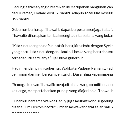
Gedung asrama yang diresmikan ini merupakan bangunan yang 
dari 8 kamar, 1 kamar diisi 16 santri. Adapun total luas kes
352 santri.
Gubernur berharap, Thawalib dapat berperan menjaga falsafa
Thawalib diharapkan kembali menghadirkan ulama yang bukan h
“Kita rindu dengan nafsir-nafsir baru, kita rindu dengan Sye
yang baru, kita rindu dengan Hamka-Hamka yang baru dan 
terhadap itu semuanya,” ujar buya gubernur.
Hadir mendampingi Gubernur, Walikota Padang Panjang, Fad
pemimpin dan memberikan pengaruh. Dasar ilmu kepemimpinan 
“Semoga lulusan Thawalib menjadi ulama yang memiliki leade
keluarga, mempertahankan prinsip yang diajarkan di Thawalib,
Gubernur bersama Walkot Fadlly juga melihat kondisi gedun
disana. Tim Diskominfotik Sumbar, mewawancarai salah satu
masuk pesantren.