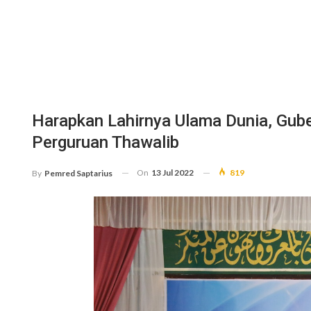
Harapkan Lahirnya Ulama Dunia, Gub
Perguruan Thawalib
On
13 Jul 2022
819
By
Pemred Saptarius