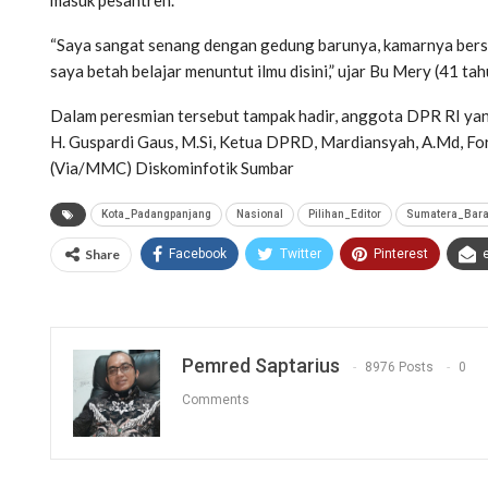
“Saya sangat senang dengan gedung barunya, kamarnya bersi
saya betah belajar menuntut ilmu disini,” ujar Bu Mery (41 ta
Dalam peresmian tersebut tampak hadir, anggota DPR RI ya
H. Guspardi Gaus, M.Si, Ketua DPRD, Mardiansyah, A.Md, For
(Via/MMC) Diskominfotik Sumbar
Kota_Padangpanjang
Nasional
Pilihan_Editor
Sumatera_Bara
Share
Facebook
Twitter
Pinterest
Pemred Saptarius
8976 Posts
0
Comments