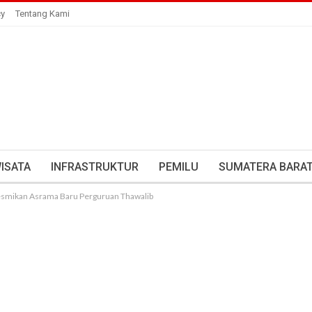
cy
Tentang Kami
ISATA
INFRASTRUKTUR
PEMILU
SUMATERA BARA
esmikan Asrama Baru Perguruan Thawalib