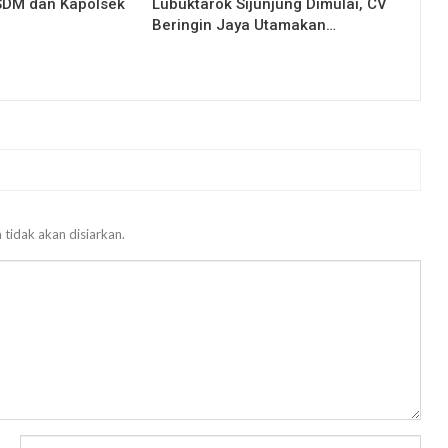
 SDM dan Kapolsek
Lubuktarok Sijunjung Dimulai, CV
Beringin Jaya Utamakan…
 tidak akan disiarkan.