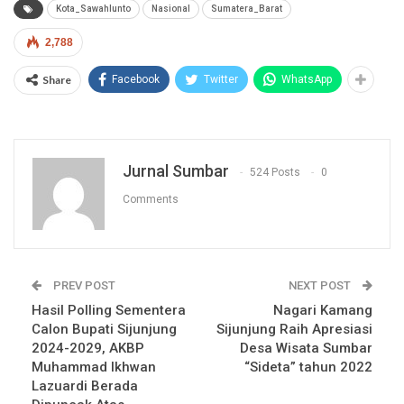
Kota_Sawahlunto
Nasional
Sumatera_Barat
2,788
Share
Facebook
Twitter
WhatsApp
Jurnal Sumbar
524 Posts
0
Comments
PREV POST
NEXT POST
Hasil Polling Sementera
Nagari Kamang
Calon Bupati Sijunjung
Sijunjung Raih Apresiasi
2024-2029, AKBP
Desa Wisata Sumbar
Muhammad Ikhwan
“Sideta” tahun 2022
Lazuardi Berada