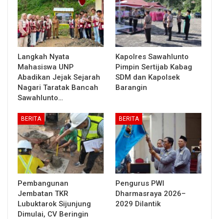
Langkah Nyata
Kapolres Sawahlunto
Mahasiswa UNP
Pimpin Sertijab Kabag
Abadikan Jejak Sejarah
SDM dan Kapolsek
Nagari Taratak Bancah
Barangin
Sawahlunto…
BERITA
BERITA
Pembangunan
Pengurus PWI
Jembatan TKR
Dharmasraya 2026–
Lubuktarok Sijunjung
2029 Dilantik
Dimulai, CV Beringin