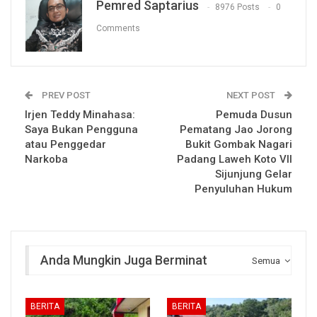
Pemred Saptarius
8976 Posts
0
Comments
PREV POST
NEXT POST
Irjen Teddy Minahasa:
Pemuda Dusun
Saya Bukan Pengguna
Pematang Jao Jorong
atau Penggedar
Bukit Gombak Nagari
Narkoba
Padang Laweh Koto VII
Sijunjung Gelar
Penyuluhan Hukum
Anda Mungkin Juga Berminat
Semua
BERITA
BERITA