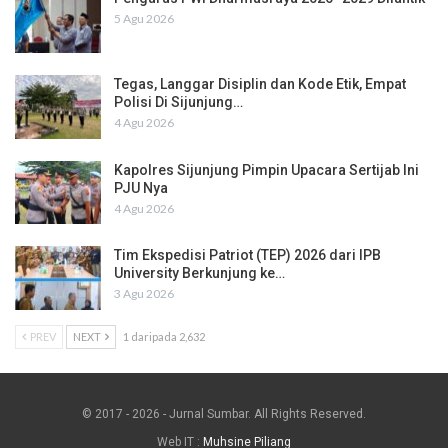
5 Agu 2026
Tegas, Langgar Disiplin dan Kode Etik, Empat
Polisi Di Sijunjung…
4 Agu 2026
Kapolres Sijunjung Pimpin Upacara Sertijab Ini
PJU Nya
4 Agu 2026
Tim Ekspedisi Patriot (TEP) 2026 dari IPB
University Berkunjung ke…
3 Agu 2026
PREV
NEXT
1 daripada 2,632
© 2017 - 2026 - Jurnal Sumbar. All Rights Reserved.
Web IT :
Muhsine Piliang