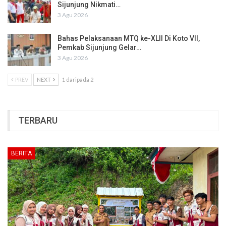
Sijunjung Nikmati…
3 Agu 2026
Bahas Pelaksanaan MTQ ke-XLII Di Koto VII,
Pemkab Sijunjung Gelar…
3 Agu 2026
PREV
NEXT
1 daripada 2
TERBARU
BERITA