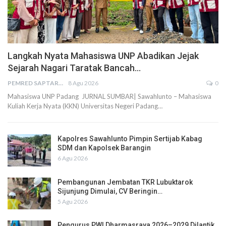
Langkah Nyata Mahasiswa UNP Abadikan Jejak
Sejarah Nagari Taratak Bancah…
PEMRED SAPTARIUS
8 Agu 2026
0
Mahasiswa UNP Padang JURNAL SUMBAR| Sawahlunto – Mahasiswa
Kuliah Kerja Nyata (KKN) Universitas Negeri Padang…
Kapolres Sawahlunto Pimpin Sertijab Kabag
SDM dan Kapolsek Barangin
6 Agu 2026
Pembangunan Jembatan TKR Lubuktarok
Sijunjung Dimulai, CV Beringin…
5 Agu 2026
Pengurus PWI Dharmasraya 2026–2029 Dilantik