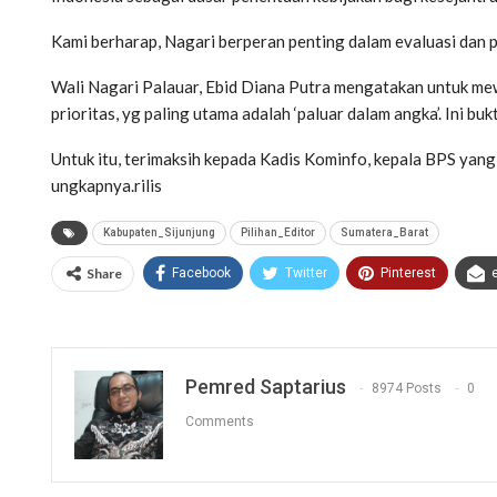
Kami berharap, Nagari berperan penting dalam evaluasi dan
Wali Nagari Palauar, Ebid Diana Putra mengatakan untuk mewu
prioritas, yg paling utama adalah ‘paluar dalam angka’. Ini b
Untuk itu, terimaksih kepada Kadis Kominfo, kepala BPS yang
ungkapnya.rilis
Kabupaten_Sijunjung
Pilihan_Editor
Sumatera_Barat
Share
Facebook
Twitter
Pinterest
Pemred Saptarius
8974 Posts
0
Comments