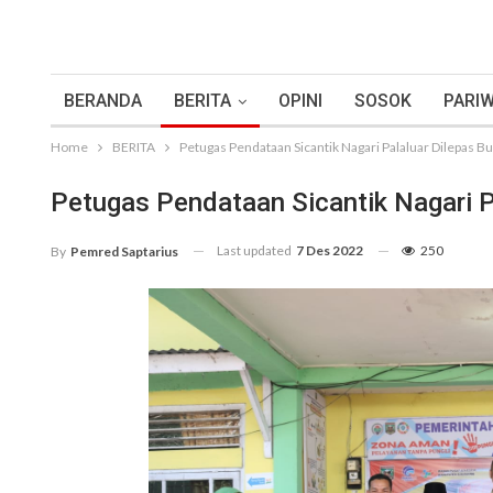
BERANDA
BERITA
OPINI
SOSOK
PARIW
Home
BERITA
Petugas Pendataan Sicantik Nagari Palaluar Dilepas Bu
Petugas Pendataan Sicantik Nagari Pa
Last updated
7 Des 2022
250
By
Pemred Saptarius