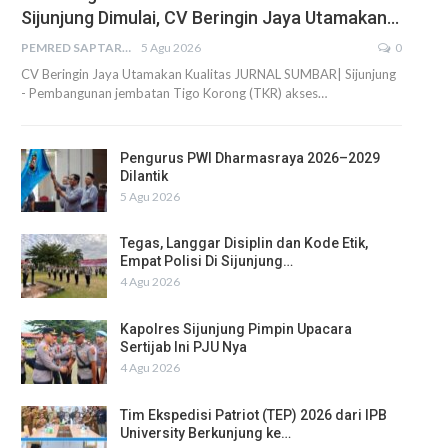
Sijunjung Dimulai, CV Beringin Jaya Utamakan…
PEMRED SAPTARIUS
5 Agu 2026
0
CV Beringin Jaya Utamakan Kualitas JURNAL SUMBAR| Sijunjung
- Pembangunan jembatan Tigo Korong (TKR) akses…
Pengurus PWI Dharmasraya 2026–2029
Dilantik
5 Agu 2026
Tegas, Langgar Disiplin dan Kode Etik,
Empat Polisi Di Sijunjung…
4 Agu 2026
Kapolres Sijunjung Pimpin Upacara
Sertijab Ini PJU Nya
4 Agu 2026
Tim Ekspedisi Patriot (TEP) 2026 dari IPB
University Berkunjung ke…