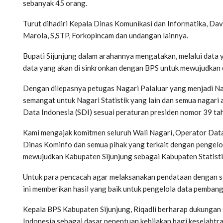
sebanyak 45 orang.
Turut dihadiri Kepala Dinas Komunikasi dan Informatika, Davi
Marola, S,STP, Forkopincam dan undangan lainnya.
Bupati Sijunjung dalam arahannya mengatakan, melalui data y
data yang akan di sinkronkan dengan BPS untuk mewujudkan d
Dengan dilepasnya petugas Nagari Palaluar yang menjadi Na
semangat untuk Nagari Statistik yang lain dan semua nagari
Data Indonesia (SDI) sesuai peraturan presiden nomor 39 ta
Kami mengajak komitmen seluruh Wali Nagari, Operator Data
Dinas Kominfo dan semua pihak yang terkait dengan pengelola
mewujudkan Kabupaten Sijunjung sebagai Kabupaten Statisti
Untuk para pencacah agar melaksanakan pendataan dengan se
ini memberikan hasil yang baik untuk pengelola data pembang
Kepala BPS Kabupaten Sijunjung, Riqadli berharap dukungan
Indonesia sebagai dasar penentuan kebijakan bagi kesejahtr