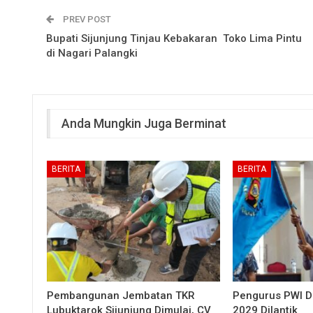
PREV POST
Bupati Sijunjung Tinjau Kebakaran Toko Lima Pintu
di Nagari Palangki
Anda Mungkin Juga Berminat
BERITA
BERITA
Pembangunan Jembatan TKR
Pengurus PWI 
Lubuktarok Sijunjung Dimulai, CV
2029 Dilantik