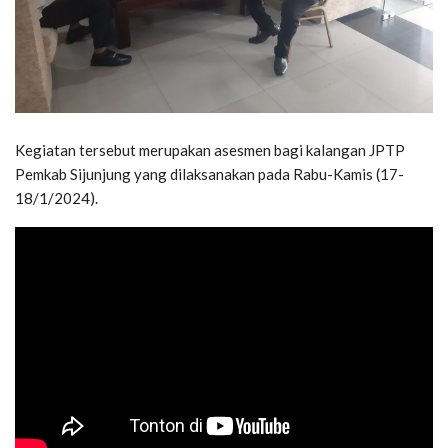
Kegiatan tersebut merupakan asesmen bagi kalangan JPTP
Pemkab Sijunjung yang dilaksanakan pada Rabu-Kamis (17-
18/1/2024).