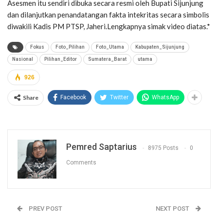
Asesmen itu sendiri dibuka secara resmi oleh Bupati Sijunjung
dan dilanjutkan penandatangan fakta intekritas secara simbolis
diwakili Kadis PM PTSP, Jaheri.Lengkapnya simak video diatas.*
Fokus
Foto_Pilihan
Foto_Utama
Kabupaten_Sijunjung
Nasional
Pilihan_Editor
Sumatera_Barat
utama
926
Share
Facebook
Twitter
WhatsApp
Pemred Saptarius
8975 Posts
0
Comments
PREV POST
NEXT POST