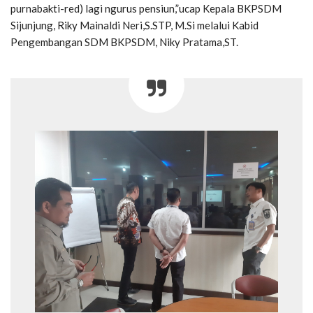
purnabakti-red) lagi ngurus pensiun,”ucap Kepala BKPSDM
Sijunjung, Riky Mainaldi Neri,S.STP, M.Si melalui Kabid
Pengembangan SDM BKPSDM, Niky Pratama,ST.