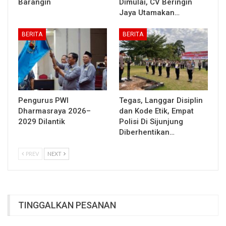
Barangin
Dimulai, CV Beringin
Jaya Utamakan…
BERITA
BERITA
Pengurus PWI
Tegas, Langgar Disiplin
Dharmasraya 2026–
dan Kode Etik, Empat
2029 Dilantik
Polisi Di Sijunjung
Diberhentikan…
PREV
NEXT
TINGGALKAN PESANAN