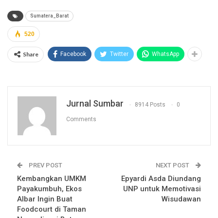
Sumatera_Barat
520
Share
Facebook
Twitter
WhatsApp
Jurnal Sumbar
8914 Posts
0
Comments
PREV POST
NEXT POST
Kembangkan UMKM
Epyardi Asda Diundang
Payakumbuh, Ekos
UNP untuk Memotivasi
Albar Ingin Buat
Wisudawan
Foodcourt di Taman