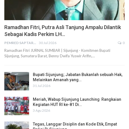
Ramadhan Fitri, Putra Asli Tanjung Ampalu Dilantik
Sebagai Kadis Perkim LH…
PEMRED SAPTARIUS
30 Jul 2026
0
Ramadhan Fitri JURNAL SUMBAR | Sijunjung - Komitmen Bupati
Sijunjung, Sumatera Barat, Benny Dwifa Yuswir Arifin,…
Bupati Sijunjung; Jabatan Bukanlah sebuah Hak,
Melainkan Amanah yang…
31 Jul 2026
Meriah, Wabup Sijunjung Launching Rangkaian
Kegiatan HUT RI ke-81 Di…
3 Agu 2026
Tegas, Langgar Disiplin dan Kode Etik, Empat