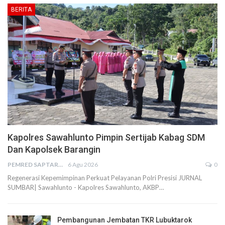
BERITA
Kapolres Sawahlunto Pimpin Sertijab Kabag SDM
Dan Kapolsek Barangin
PEMRED SAPTARIUS
6 Agu 2026
0
Regenerasi Kepemimpinan Perkuat Pelayanan Polri Presisi JURNAL
SUMBAR| Sawahlunto - Kapolres Sawahlunto, AKBP…
Pembangunan Jembatan TKR Lubuktarok