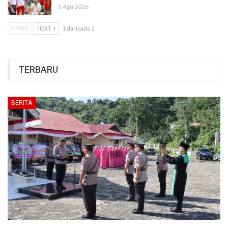
3 Agu 2026
PREV
NEXT
1 daripada 2
TERBARU
BERITA