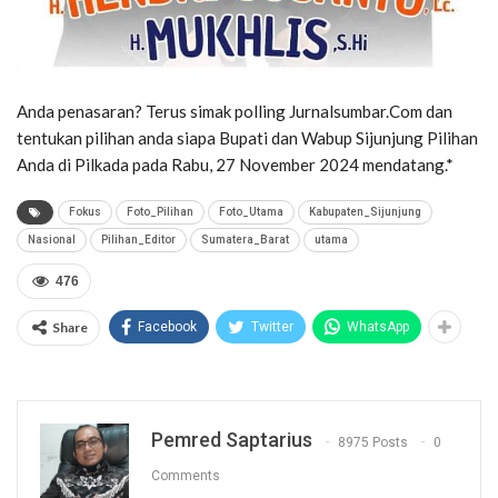
Anda penasaran? Terus simak polling Jurnalsumbar.Com dan
tentukan pilihan anda siapa Bupati dan Wabup Sijunjung Pilihan
Anda di Pilkada pada Rabu, 27 November 2024 mendatang.*
Fokus
Foto_Pilihan
Foto_Utama
Kabupaten_Sijunjung
Nasional
Pilihan_Editor
Sumatera_Barat
utama
476
Share
Facebook
Twitter
WhatsApp
Pemred Saptarius
8975 Posts
0
Comments