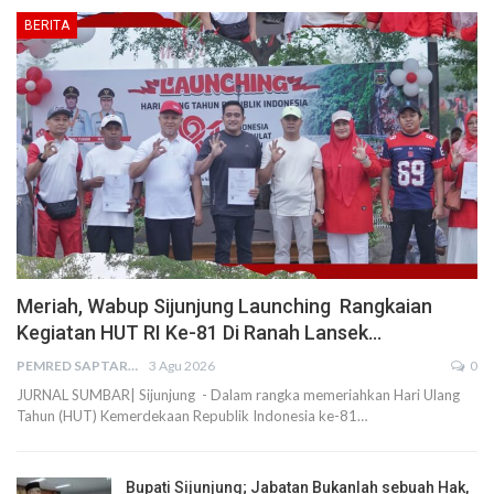
BERITA
Meriah, Wabup Sijunjung Launching Rangkaian
Kegiatan HUT RI Ke-81 Di Ranah Lansek…
PEMRED SAPTARIUS
3 Agu 2026
0
JURNAL SUMBAR| Sijunjung - Dalam rangka memeriahkan Hari Ulang
Tahun (HUT) Kemerdekaan Republik Indonesia ke-81…
Bupati Sijunjung; Jabatan Bukanlah sebuah Hak,