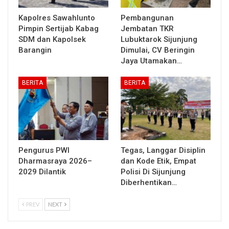
Kapolres Sawahlunto
Pembangunan
Pimpin Sertijab Kabag
Jembatan TKR
SDM dan Kapolsek
Lubuktarok Sijunjung
Barangin
Dimulai, CV Beringin
Jaya Utamakan…
BERITA
BERITA
Pengurus PWI
Tegas, Langgar Disiplin
Dharmasraya 2026–
dan Kode Etik, Empat
2029 Dilantik
Polisi Di Sijunjung
Diberhentikan…
PREV
NEXT