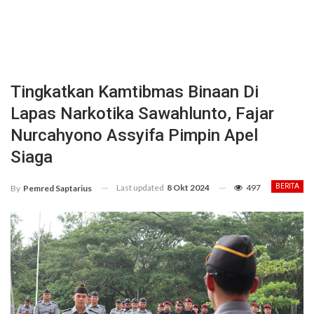
Tingkatkan Kamtibmas Binaan Di
Lapas Narkotika Sawahlunto, Fajar
Nurcahyono Assyifa Pimpin Apel
Siaga
Last updated
8 Okt 2024
497
BERITA
By
Pemred Saptarius