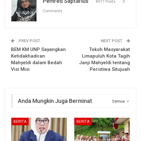
Pemred Saptarius
8977 Posts
0
Comments
PREV POST
NEXT POST
BEM KM UNP Sayangkan
Tokoh Masyarakat
Ketidakhadiran
Limapuluh Kota Tagih
Mahyeldi dalam Bedah
Janji Mahyeldi tentang
Visi Misi
Peristiwa Situjuah
Anda Mungkin Juga Berminat
Semua
BERITA
BERITA