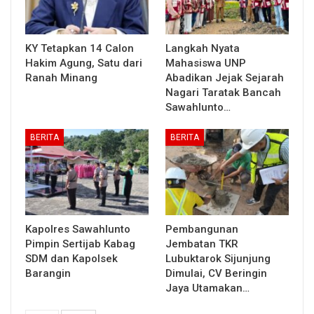
KY Tetapkan 14 Calon
Langkah Nyata
Hakim Agung, Satu dari
Mahasiswa UNP
Ranah Minang
Abadikan Jejak Sejarah
Nagari Taratak Bancah
Sawahlunto…
BERITA
BERITA
Kapolres Sawahlunto
Pembangunan
Pimpin Sertijab Kabag
Jembatan TKR
SDM dan Kapolsek
Lubuktarok Sijunjung
Barangin
Dimulai, CV Beringin
Jaya Utamakan…