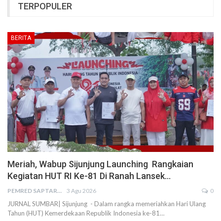
TERPOPULER
BERITA
Meriah, Wabup Sijunjung Launching Rangkaian
Kegiatan HUT RI Ke-81 Di Ranah Lansek…
PEMRED SAPTARIUS
3 Agu 2026
0
JURNAL SUMBAR| Sijunjung - Dalam rangka memeriahkan Hari Ulang
Tahun (HUT) Kemerdekaan Republik Indonesia ke-81…