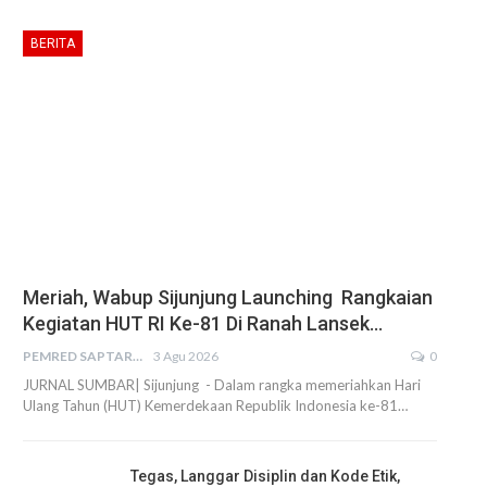
BERITA
Meriah, Wabup Sijunjung Launching Rangkaian
Kegiatan HUT RI Ke-81 Di Ranah Lansek…
PEMRED SAPTARIUS
3 Agu 2026
0
JURNAL SUMBAR| Sijunjung - Dalam rangka memeriahkan Hari
Ulang Tahun (HUT) Kemerdekaan Republik Indonesia ke-81…
Tegas, Langgar Disiplin dan Kode Etik,