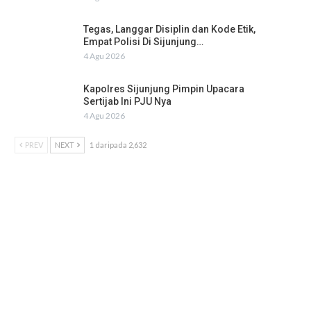
Tegas, Langgar Disiplin dan Kode Etik,
Empat Polisi Di Sijunjung…
4 Agu 2026
Kapolres Sijunjung Pimpin Upacara
Sertijab Ini PJU Nya
4 Agu 2026
PREV
NEXT
1 daripada 2,632