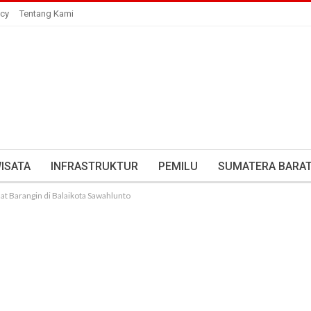
icy
Tentang Kami
ISATA
INFRASTRUKTUR
PEMILU
SUMATERA BARA
mat Barangin di Balaikota Sawahlunto