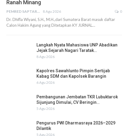
Ranah Minang
PEMRED SAPTARIUS
8 Agu 2026
0
Dr. Dhifla Wiyani, S.H., M.H.,dari Sumatera Barat masuk daftar
Calon Hakim Agung yang Ditetapkan KY JURNAL…
Langkah Nyata Mahasiswa UNP Abadikan
Jejak Sejarah Nagari Taratak…
8 Agu 2026
Kapolres Sawahlunto Pimpin Sertijab
Kabag SDM dan Kapolsek Barangin
6 Agu 2026
Pembangunan Jembatan TKR Lubuktarok
Sijunjung Dimulai, CV Beringin…
5 Agu 2026
Pengurus PWI Dharmasraya 2026–2029
Dilantik
5 Agu 2026