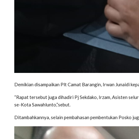
Demikian disampaikan Plt Camat Barangin, Irwan Junaidi kep
“Rapat tersebut juga dihadiri Pj Sekdako, Irzam, Asisten s
se-Kota Sawahlunto,”sebut.
Ditambahkannya, selain pembahasan pembentukan Posko jug