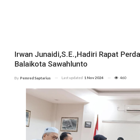
Irwan Junaidi,S.E.,Hadiri Rapat Perd
Balaikota Sawahlunto
Last updated
1 Nov 2024
460
By
Pemred Saptarius