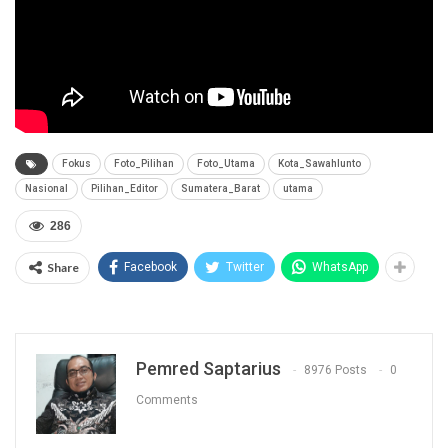
Fokus
Foto_Pilihan
Foto_Utama
Kota_Sawahlunto
Nasional
Pilihan_Editor
Sumatera_Barat
utama
286
Share
Facebook
Twitter
WhatsApp
Pemred Saptarius
8976 Posts
0
Comments