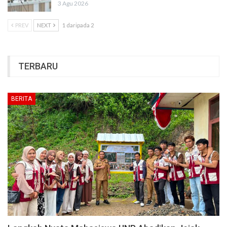
3 Agu 2026
PREV
NEXT
1 daripada 2
TERBARU
BERITA