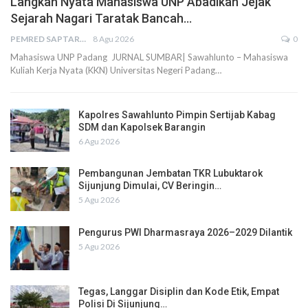
Langkah Nyata Mahasiswa UNP Abadikan Jejak
Sejarah Nagari Taratak Bancah…
PEMRED SAPTARIUS
8 Agu 2026
0
Mahasiswa UNP Padang JURNAL SUMBAR| Sawahlunto – Mahasiswa
Kuliah Kerja Nyata (KKN) Universitas Negeri Padang…
Kapolres Sawahlunto Pimpin Sertijab Kabag
SDM dan Kapolsek Barangin
6 Agu 2026
Pembangunan Jembatan TKR Lubuktarok
Sijunjung Dimulai, CV Beringin…
5 Agu 2026
Pengurus PWI Dharmasraya 2026–2029 Dilantik
5 Agu 2026
Tegas, Langgar Disiplin dan Kode Etik, Empat
Polisi Di Sijunjung…