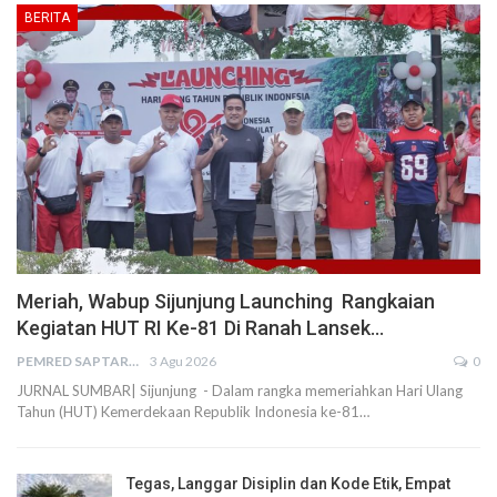
BERITA
Meriah, Wabup Sijunjung Launching Rangkaian
Kegiatan HUT RI Ke-81 Di Ranah Lansek…
PEMRED SAPTARIUS
3 Agu 2026
0
JURNAL SUMBAR| Sijunjung - Dalam rangka memeriahkan Hari Ulang
Tahun (HUT) Kemerdekaan Republik Indonesia ke-81…
Tegas, Langgar Disiplin dan Kode Etik, Empat