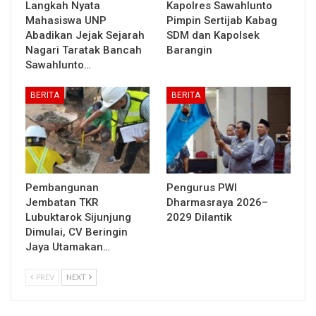
Langkah Nyata
Kapolres Sawahlunto
Mahasiswa UNP
Pimpin Sertijab Kabag
Abadikan Jejak Sejarah
SDM dan Kapolsek
Nagari Taratak Bancah
Barangin
Sawahlunto…
BERITA
BERITA
Pembangunan
Pengurus PWI
Jembatan TKR
Dharmasraya 2026–
Lubuktarok Sijunjung
2029 Dilantik
Dimulai, CV Beringin
Jaya Utamakan…
PREV
NEXT