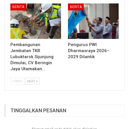
BERITA
BERITA
Pembangunan
Pengurus PWI
Jembatan TKR
Dharmasraya 2026–
Lubuktarok Sijunjung
2029 Dilantik
Dimulai, CV Beringin
Jaya Utamakan…
PREV
NEXT
TINGGALKAN PESANAN
Alamat email anda tidak akan disiarkan.