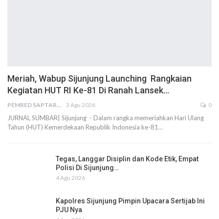
Meriah, Wabup Sijunjung Launching Rangkaian
Kegiatan HUT RI Ke-81 Di Ranah Lansek…
PEMRED SAPTARIUS
3 Agu 2026
0
JURNAL SUMBAR| Sijunjung - Dalam rangka memeriahkan Hari Ulang
Tahun (HUT) Kemerdekaan Republik Indonesia ke-81…
Tegas, Langgar Disiplin dan Kode Etik, Empat
Polisi Di Sijunjung…
4 Agu 2026
Kapolres Sijunjung Pimpin Upacara Sertijab Ini
PJU Nya