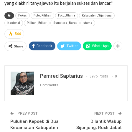
yang diakhiri tanyajawab itu berjalan sukses dan lancar.*
Fokus
Foto_Pilihan
Foto_Utama
Kabupaten_Sijunjung
Nasional
Pilihan_Editor
Sumatera_Barat
utama
544
Share
Facebook
Twitter
WhatsApp
Pemred Saptarius
8976 Posts
0
Comments
PREV POST
NEXT POST
Puluhan Kepsek di Dua
Dilantik Wabup
Kecamatan Kabupaten
Sijunjung, Rusli Jabat