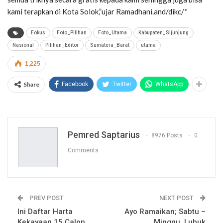
kami terapkan di Kota Solok,”ujar Ramadhani.and/dikc/*
Fokus
Foto_Pilihan
Foto_Utama
Kabupaten_Sijunjung
Nasional
Pilihan_Editor
Sumatera_Barat
utama
1,225
Share
Facebook
Twitter
WhatsApp
Pemred Saptarius
8976 Posts
0
Comments
PREV POST
NEXT POST
Ini Daftar Harta
Ayo Ramaikan; Sabtu –
Kekayaan 15 Calon
Minggu, Lubuk