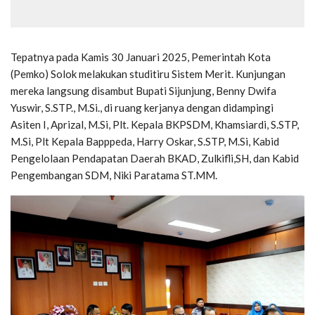
Tepatnya pada Kamis 30 Januari 2025, Pemerintah Kota
(Pemko) Solok melakukan studitiru Sistem Merit. Kunjungan
mereka langsung disambut Bupati Sijunjung, Benny Dwifa
Yuswir, S.STP., M.Si., di ruang kerjanya dengan didampingi
Asiten I, Aprizal, M.Si, Plt. Kepala BKPSDM, Khamsiardi, S.STP,
M.Si, Plt Kepala Bapppeda, Harry Oskar, S.STP, M.Si, Kabid
Pengelolaan Pendapatan Daerah BKAD, Zulkifli,SH, dan Kabid
Pengembangan SDM, Niki Paratama ST.MM.