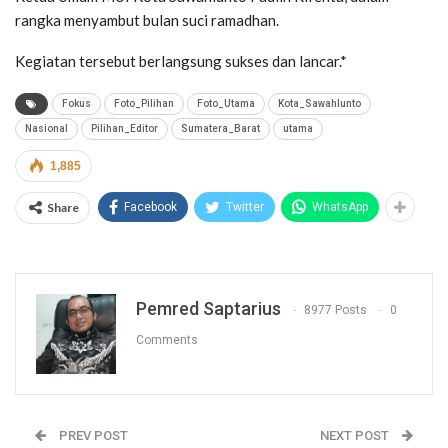
rangka menyambut bulan suci ramadhan.
Kegiatan tersebut berlangsung sukses dan lancar.*
Fokus
Foto_Pilihan
Foto_Utama
Kota_Sawahlunto
Nasional
Pilihan_Editor
Sumatera_Barat
utama
1,885
Share
Facebook
Twitter
WhatsApp
Pemred Saptarius
8977 Posts
0
Comments
PREV POST
NEXT POST