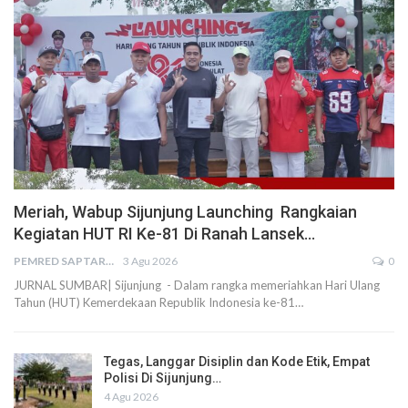
Meriah, Wabup Sijunjung Launching Rangkaian
Kegiatan HUT RI Ke-81 Di Ranah Lansek…
PEMRED SAPTARIUS
3 Agu 2026
0
JURNAL SUMBAR| Sijunjung - Dalam rangka memeriahkan Hari Ulang
Tahun (HUT) Kemerdekaan Republik Indonesia ke-81…
Tegas, Langgar Disiplin dan Kode Etik, Empat
Polisi Di Sijunjung…
4 Agu 2026