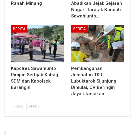
Ranah Minang
Abadikan Jejak Sejarah
Nagari Taratak Bancah
Sawahlunto…
BERITA
BERITA
Kapolres Sawahlunto
Pembangunan
Pimpin Sertijab Kabag
Jembatan TKR
SDM dan Kapolsek
Lubuktarok Sijunjung
Barangin
Dimulai, CV Beringin
Jaya Utamakan…
PREV
NEXT